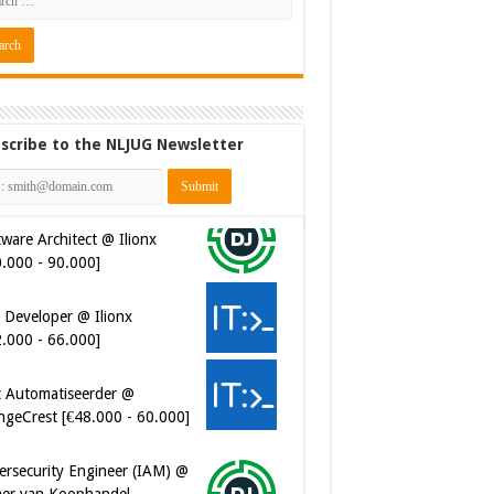
scribe to the NLJUG Newsletter
ware Architect @ Ilionx
0.000 - 90.000]
 Developer @ Ilionx
2.000 - 66.000]
t Automatiseerder @
ngeCrest [€48.000 - 60.000]
ersecurity Engineer (IAM) @
er van Koophandel
0.972 - 77.405]