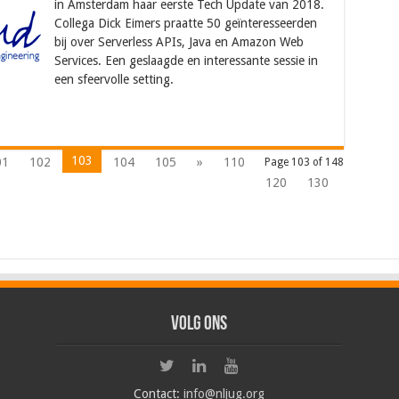
in Amsterdam haar eerste Tech Update van 2018.
Collega Dick Eimers praatte 50 geïnteresseerden
bij over Serverless APIs, Java en Amazon Web
Services. Een geslaagde en interessante sessie in
een sfeervolle setting.
103
01
102
104
105
»
110
Page 103 of 148
120
130
Volg ons
Contact:
info@nljug.org