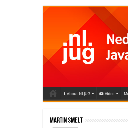
About NLJUG
Video
Me
Martin Smelt