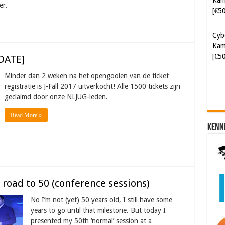
er.
Cyb
Kam
[€5
PDATE]
Minder dan 2 weken na het opengooien van de ticket
registratie is J-Fall 2017 uitverkocht! Alle 1500 tickets zijn
geclaimd door onze NLJUG-leden.
Read More »
Kenn
 road to 50 (conference sessions)
No I’m not (yet) 50 years old, I still have some
years to go until that milestone. But today I
presented my 50th ‘normal’ session at a