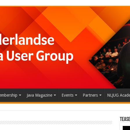
mbership
Java Magazine
Events
Partners
NLJUG Acad
Tease