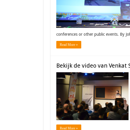
conferences or other public events. By J
Read More »
Bekijk de video van Venka
Read More »