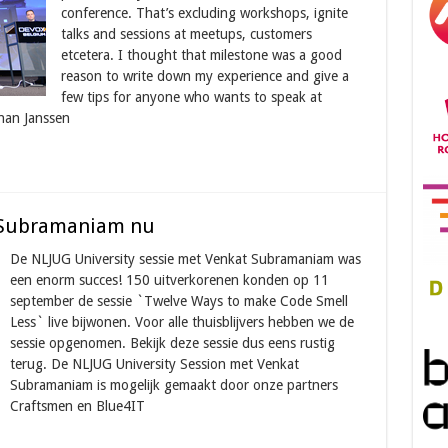
conference. That’s excluding workshops, ignite
talks and sessions at meetups, customers
etcetera. I thought that milestone was a good
reason to write down my experience and give a
few tips for anyone who wants to speak at
ohan Janssen
t Subramaniam nu
De NLJUG University sessie met Venkat Subramaniam was
een enorm succes! 150 uitverkorenen konden op 11
september de sessie `Twelve Ways to make Code Smell
Less` live bijwonen. Voor alle thuisblijvers hebben we de
sessie opgenomen. Bekijk deze sessie dus eens rustig
terug. De NLJUG University Session met Venkat
Subramaniam is mogelijk gemaakt door onze partners
Craftsmen en Blue4IT