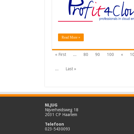
Read More »
« First
...
80
90
100
«
1
...
Last »
NLJUG
Nijverheidsweg 18
2031 CP Haarlem
Telefoon
023-5430093