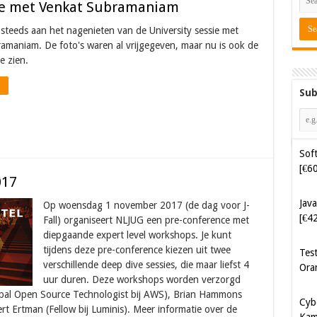
sie met Venkat Subramaniam
 steeds aan het nagenieten van de University sessie met
amaniam. De foto's waren al vrijgegeven, maar nu is ook de
e zien.
Sub
Soft
[€6
Java
017
[€4
Op woensdag 1 november 2017 (de dag voor J-
Tes
Fall) organiseert NLJUG een pre-conference met
Ora
diepgaande expert level workshops. Je kunt
tijdens deze pre-conference kiezen uit twee
verschillende deep dive sessies, die maar liefst 4
Cyb
uur duren. Deze workshops worden verzorgd
Kam
ipal Open Source Technologist bij AWS), Brian Hammons
[€5
ert Ertman (Fellow bij Luminis). Meer informatie over de