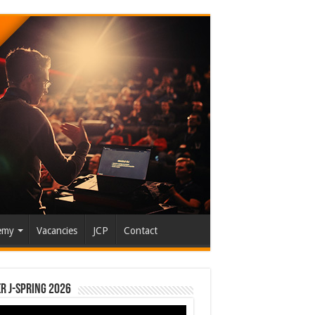
emy
Vacancies
JCP
Contact
r J-Spring 2026