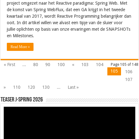
project omgezet naar het Reactive paradigma: Spring Web. Met
de komst van Spring WebFlux, dat een GA krijgt in het tweede
kwartaal van 2017, wordt Reactive Programming belangrijker dan
ooit. In dit artikel willen we alvast een tipje van de sluier voor
jullie oplichten op basis van onze ervaringen met de SNAPSHOTs
en Milestones.
Read More »
« First
...
80
90
100
«
103
104
Page 105 of 148
105
106
107
»
110
120
130
...
Last »
Teaser J-Spring 2026