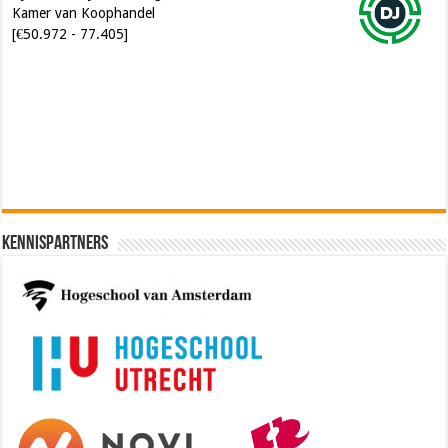
Kamer van Koophandel
[€50.972 - 77.405]
Software Architect @ Ilionx
[€60.000 - 90.000]
Kennispartners