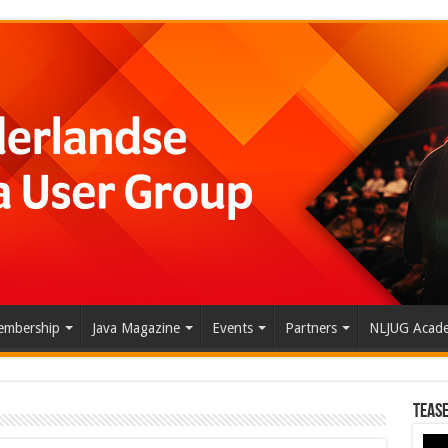
mbership
Java Magazine
Events
Partners
NLJUG Acad
Tease