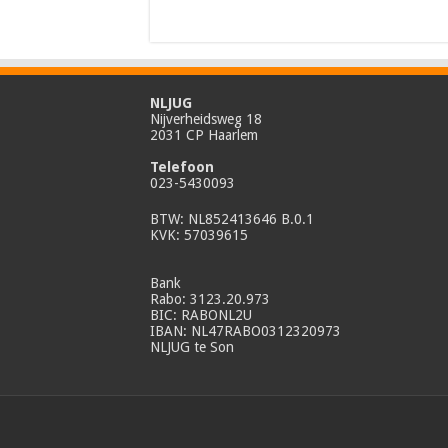
NLJUG
Nijverheidsweg 18
2031 CP Haarlem
Telefoon
023-5430093
BTW: NL852413646 B.0.1
KVK: 57039615
Bank
Rabo: 3123.20.973
BIC: RABONL2U
IBAN: NL47RABO0312320973
NLJUG te Son