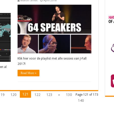
Martin Smelt
April 2018
Klik hier voor de playlist met alle sessies van J-Fall
2017!
en al
Read More »
121
119
120
122
123
»
130
Page 121 of 173
140