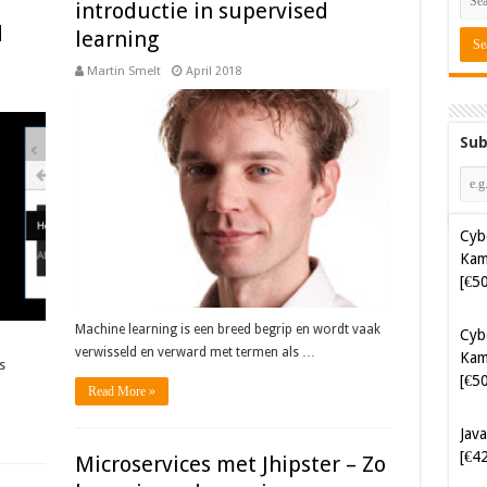
introductie in supervised
d
learning
Martin Smelt
April 2018
Sub
Cyb
Kam
[€5
Machine learning is een breed begrip en wordt vaak
Cyb
verwisseld en verward met termen als …
Kam
s
[€5
Read More »
Java
[€4
Microservices met Jhipster – Zo