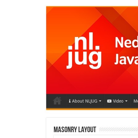
About NLJUG
Video
Me
Masonry Layout