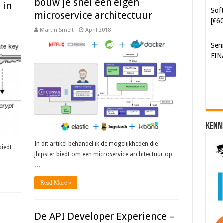
bouw je snel een eigen
 in
Soft
microservice architectuur
[€6
Martin Smelt
April 2018
Sen
FIN
Kenn
In dit artikel behandel ik de mogelijkheden die
biedt
Jhipster biedt om een microservice architectuur op
…
Read More »
De API Developer Experience –