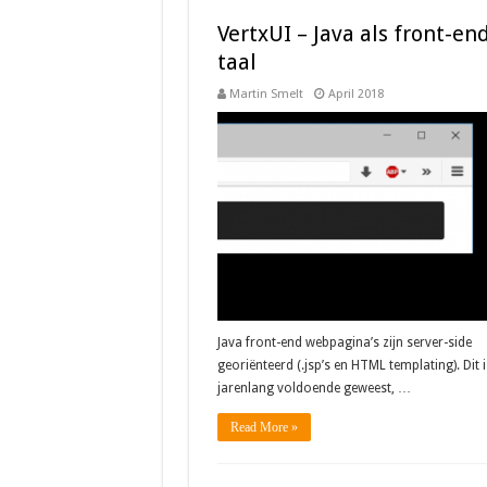
VertxUI – Java als front-en
taal
Martin Smelt
April 2018
Java front-end webpagina’s zijn server-side
georiënteerd (.jsp’s en HTML templating). Dit i
jarenlang voldoende geweest, …
Read More »