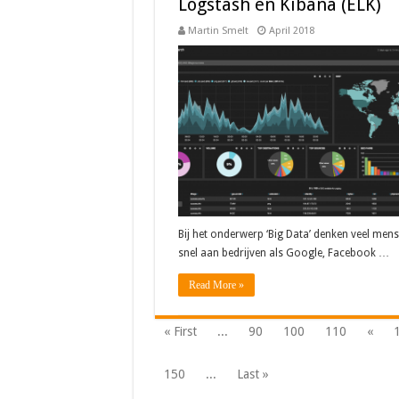
Logstash en Kibana (ELK)
Martin Smelt
April 2018
Bij het onderwerp ‘Big Data’ denken veel mens
snel aan bedrijven als Google, Facebook …
Read More »
« First
...
90
100
110
«
150
...
Last »