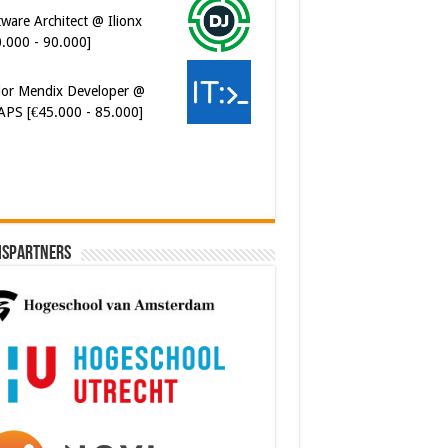
ware Architect @ Ilionx
0.000 - 90.000]
ior Mendix Developer @
APS [€45.000 - 85.000]
ispartners