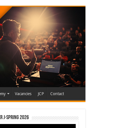
emy
Vacancies
JCP
Contact
r J-Spring 2026