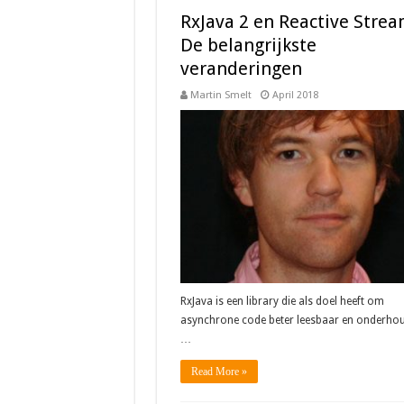
RxJava 2 en Reactive Strea
De belangrijkste
veranderingen
Martin Smelt
April 2018
RxJava is een library die als doel heeft om
asynchrone code beter leesbaar en onderho
…
Read More »