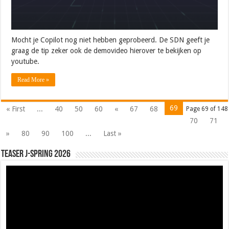
Mocht je Copilot nog niet hebben geprobeerd. De SDN geeft je
graag de tip zeker ook de demovideo hierover te bekijken op
youtube.
Read More »
69
« First
...
40
50
60
«
67
68
Page 69 of 148
70
71
»
80
90
100
...
Last »
Teaser J-Spring 2026