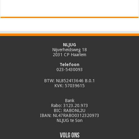
NLJUG
Nijverheidsweg 18
2031 CP Haarlem
Telefoon
023-5430093
BTW: NL852413646 B.0.1
KVK: 57039615
Bank
Rabo: 3123.20.973
BIC: RABONL2U
IBAN: NL47RABO0312320973
NLJUG te Son
Volg ons