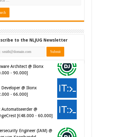
scribe to the NLJUG Newsletter
ware Architect @ Ilionx
0.000 - 90.000]
 Developer @ Ilionx
2.000 - 66.000]
t Automatiseerder @
ngeCrest [€48.000 - 60.000]
ersecurity Engineer (IAM) @
er van Koophandel