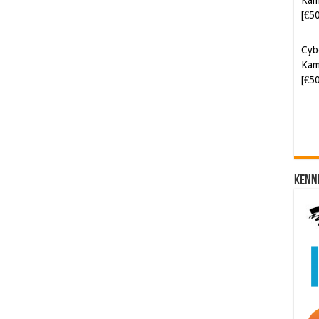
[€5
Cyb
Kam
[€5
Kenn