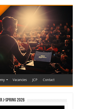
emy
Vacancies
JCP
Contact
r J-Spring 2026