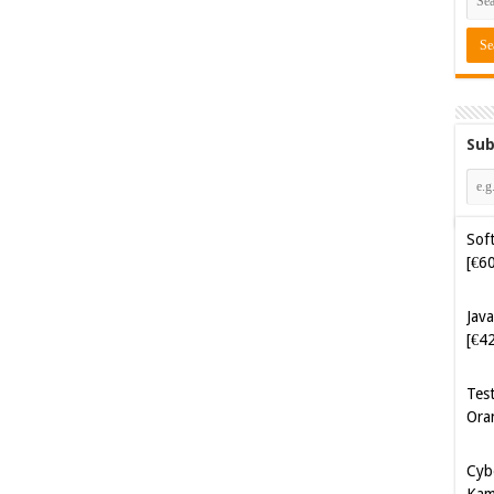
Sub
Soft
[€6
Java
[€4
Tes
Ora
Cyb
Kam