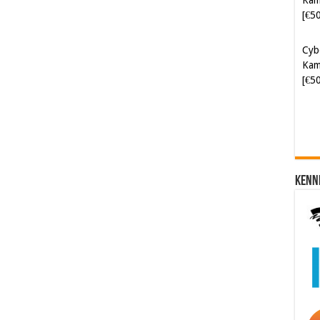
Cyb
Kam
[€5
Kenn