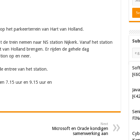
 op het parkeerterrein van Hart van Holland.
Sub
de trein nemen naar NS station Nijkerk. Vanaf het station
Soft
t van Holland brengen. Er rijden de gehele dag
[€6
tion op en neer.
Java
 entree van het station.
[€4
sen 7.15 uur en 9.15 uur en
Sen
FIN
Cyb
Kam
Next
[€5
Microsoft en Oracle kondigen
samenwerking aan