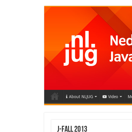
About NLJUG
Video
Me
J-Fall 2013