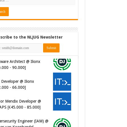
scribe to the NLJUG Newsletter
ware Architect @ Ilionx
0.000 - 90.000]
 Developer @ Ilionx
2.000 - 66.000]
ior Mendix Developer @
APS [€45.000 - 85.000]
ersecurity Engineer (IAM) @
er van Koophandel
0.972 - 77.405]