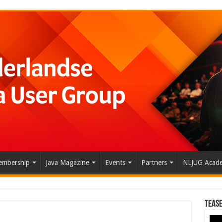
mbership
Java Magazine
Events
Partners
NLJUG Acad
Tease