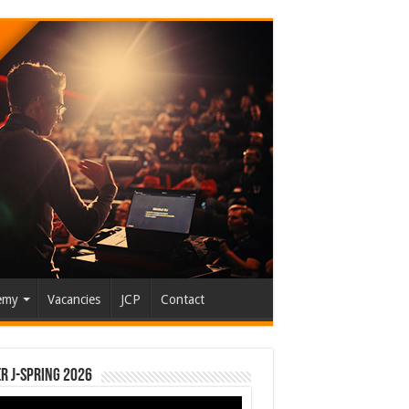
emy
Vacancies
JCP
Contact
r J-Spring 2026