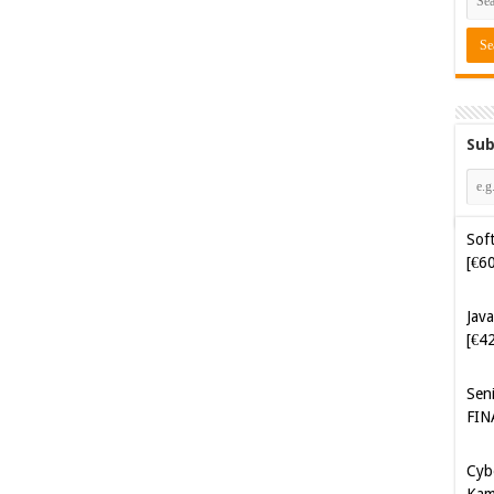
Sub
Java
[€4
Sen
FIN
Cyb
Kam
[€5
Cyb