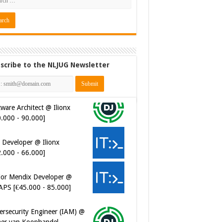
scribe to the NLJUG Newsletter
 Developer @ Ilionx
2.000 - 66.000]
ior Mendix Developer @
APS [€45.000 - 85.000]
ersecurity Engineer (IAM) @
er van Koophandel
0.972 - 77.405]
ersecurity CIAM Engineer @