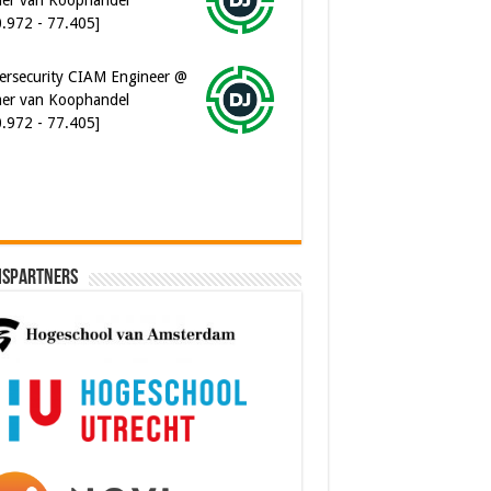
er van Koophandel
0.972 - 77.405]
ware Architect @ Ilionx
0.000 - 90.000]
ispartners