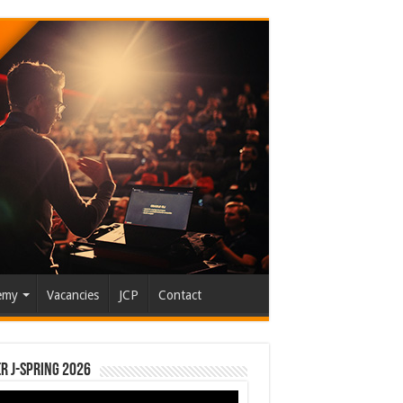
emy
Vacancies
JCP
Contact
r J-Spring 2026