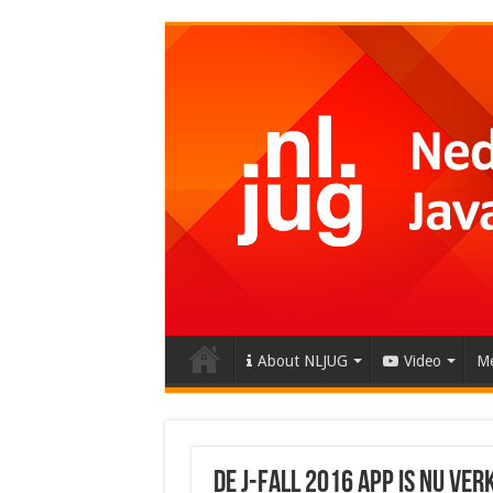
About NLJUG
Video
Me
De J-Fall 2016 app is nu ve