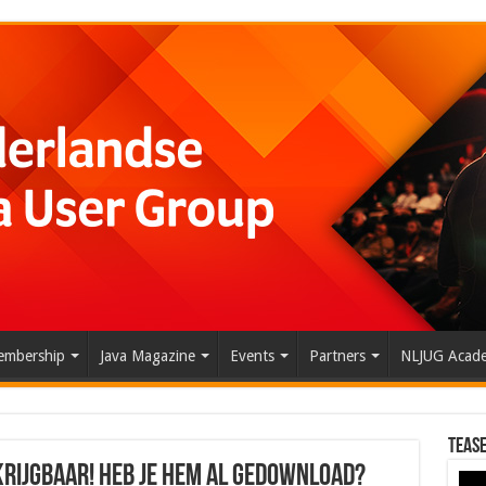
mbership
Java Magazine
Events
Partners
NLJUG Acad
Tease
rkrijgbaar! Heb je hem al gedownload?