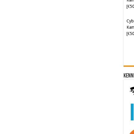
Kam
[€5
Soft
[€6
Kenn