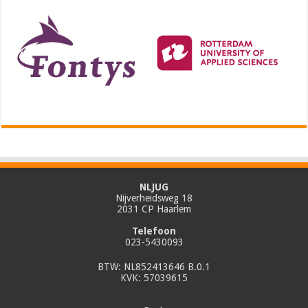
NLJUG
Nijverheidsweg 18
2031 CP Haarlem
Telefoon
023-5430093
BTW: NL852413646 B.0.1
KVK: 57039615