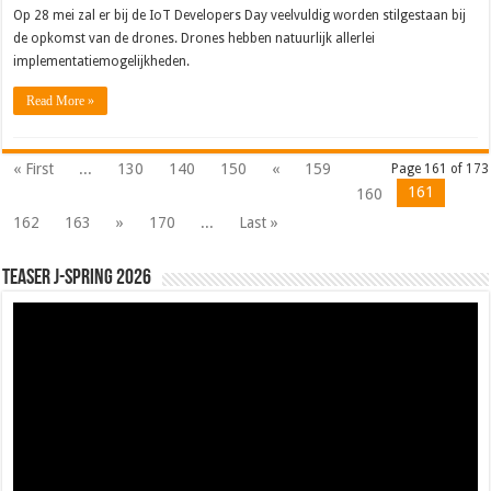
Op 28 mei zal er bij de IoT Developers Day veelvuldig worden stilgestaan bij
de opkomst van de drones. Drones hebben natuurlijk allerlei
implementatiemogelijkheden.
Read More »
« First
...
130
140
150
«
159
Page 161 of 173
161
160
162
163
»
170
...
Last »
Teaser J-Spring 2026