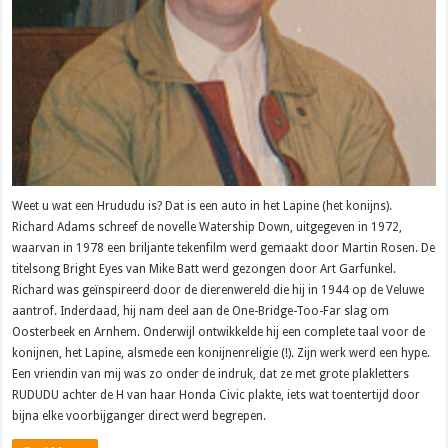
Weet u wat een Hrududu is? Dat is een auto in het Lapine (het konijns).
Richard Adams schreef de novelle Watership Down, uitgegeven in 1972,
waarvan in 1978 een briljante tekenfilm werd gemaakt door Martin Rosen. De
titelsong Bright Eyes van Mike Batt werd gezongen door Art Garfunkel.
Richard was geïnspireerd door de dierenwereld die hij in 1944 op de Veluwe
aantrof. Inderdaad, hij nam deel aan de One-Bridge-Too-Far slag om
Oosterbeek en Arnhem. Onderwijl ontwikkelde hij een complete taal voor de
konijnen, het Lapine, alsmede een konijnenreligie (!). Zijn werk werd een hype.
Een vriendin van mij was zo onder de indruk, dat ze met grote plakletters
RUDUDU achter de H van haar Honda Civic plakte, iets wat toentertijd door
bijna elke voorbijganger direct werd begrepen.