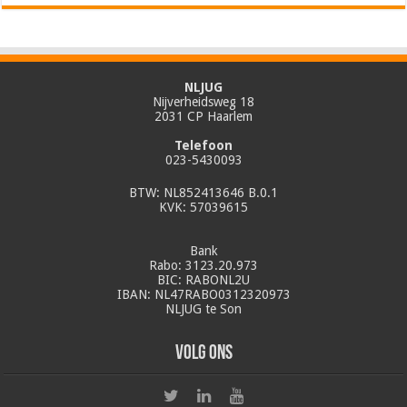
NLJUG
Nijverheidsweg 18
2031 CP Haarlem
Telefoon
023-5430093
BTW: NL852413646 B.0.1
KVK: 57039615
Bank
Rabo: 3123.20.973
BIC: RABONL2U
IBAN: NL47RABO0312320973
NLJUG te Son
Volg ons