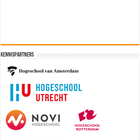
Software Architect @ Ilionx
[€60.000 - 90.000]
Kennispartners