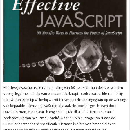
Effective Javascript is een verzameling van 68 items die aan de lezer worden
voorgelegd met behulp van een aantal beknopte codevoorbeelden, duidelijke
do’s & don'ts en tips. Hierbij wordt ter verduidelijking ingegaan op de werking
van bepaalde delen van JavaScript als taal. Het boek is geschreven door
David Herman, een research engineer bij Mozilla Labs. Herman maakt
onderdeel uit van het Ecma Comité, waar hij een bijdrage levert aan de
ECMAScript standaard specificatie. Herman is hierdoor iemand die een