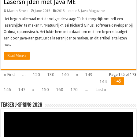
Lasersnijden met Java ME
Martin Smelt
June 2015
2015 - editie 5
,
Java Magazine
Het begon allemaal met de volgende vraag: “Is het mogelijk om zelf een
lasersnijder te maken?”. “Natuurlijk”, zei Richard Ginus, software developer bij
Ordina, optimistisch. Het lukte hem inderdaad om met een beperkt budget
een door Java-aangestuurde lasersnijder te maken. In dit artikel is te lezen
hoe.
Read More »
« First
...
120
130
140
«
143
Page 145 of 173
145
144
146
147
»
150
160
170
...
Last »
Teaser J-Spring 2026