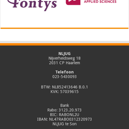
NLJUG
Nijverheidsweg 18
2031 CP Haarlem
Telefoon
023-5430093
BTW: NL852413646 B.0.1
KVK: 57039615
Bank
Rabo: 3123.20.973
BIC: RABONL2U
IBAN: NL47RABO0312320973
NLJUG te Son