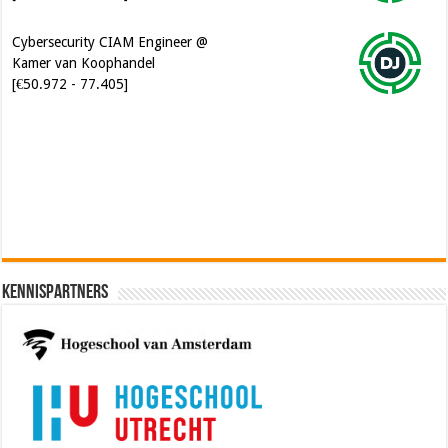
Cybersecurity CIAM Engineer @
Kamer van Koophandel
[€50.972 - 77.405]
Software Architect @ Ilionx
[€60.000 - 90.000]
Kennispartners