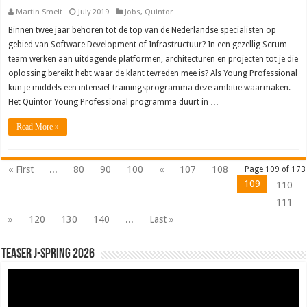
Martin Smelt
July 2019
Jobs
,
Quintor
Binnen twee jaar behoren tot de top van de Nederlandse specialisten op
gebied van Software Development of Infrastructuur? In een gezellig Scrum
team werken aan uitdagende platformen, architecturen en projecten tot je die
oplossing bereikt hebt waar de klant tevreden mee is? Als Young Professional
kun je middels een intensief trainingsprogramma deze ambitie waarmaken.
Het Quintor Young Professional programma duurt in …
Read More »
« First
...
80
90
100
«
107
108
Page 109 of 173
109
110
111
»
120
130
140
...
Last »
Teaser J-Spring 2026