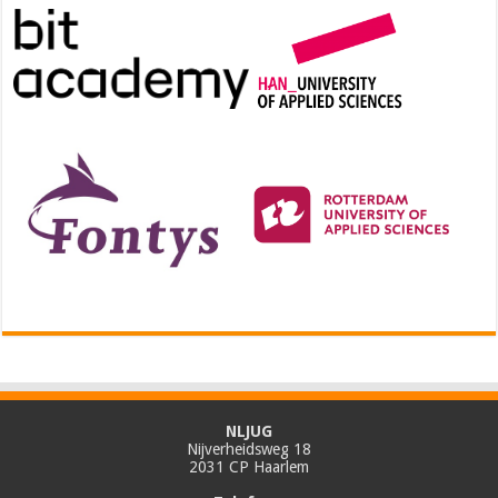
NLJUG
Nijverheidsweg 18
2031 CP Haarlem