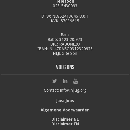
Telefoon
023-5430093
BTW: NL852413646 B.0.1
KVK: 57039615
Bank
Rabo: 3123.20.973
BIC: RABONL2U
IBAN: NL47RABO0312320973
NLJUG te Son
Volg ons
Contact:
info@nljug.org
Java Jobs
Algemene Voorwaarden
Disclaimer NL
Disclaimer EN