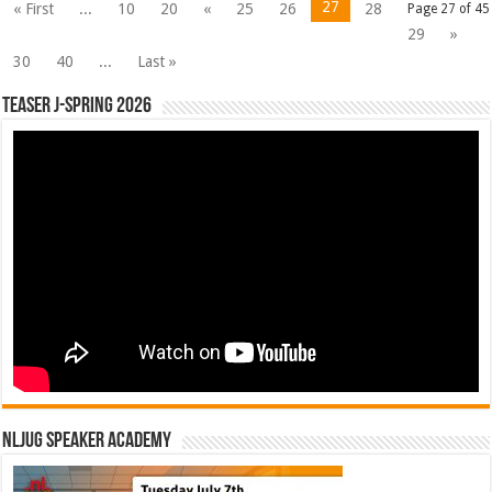
27
« First
...
10
20
«
25
26
28
Page 27 of 45
29
»
30
40
...
Last »
Teaser J-Spring 2026
NLJUG Speaker Academy