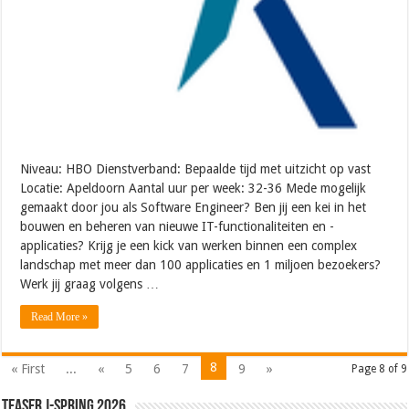
Niveau: HBO Dienstverband: Bepaalde tijd met uitzicht op vast
Locatie: Apeldoorn Aantal uur per week: 32-36 Mede mogelijk
gemaakt door jou als Software Engineer? Ben jij een kei in het
bouwen en beheren van nieuwe IT-functionaliteiten en -
applicaties? Krijg je een kick van werken binnen een complex
landschap met meer dan 100 applicaties en 1 miljoen bezoekers?
Werk jij graag volgens …
Read More »
8
« First
...
«
5
6
7
9
»
Page 8 of 9
Teaser J-Spring 2026