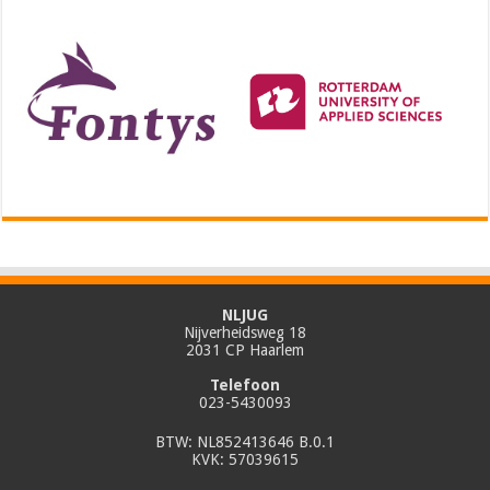
NLJUG
Nijverheidsweg 18
2031 CP Haarlem
Telefoon
023-5430093
BTW: NL852413646 B.0.1
KVK: 57039615