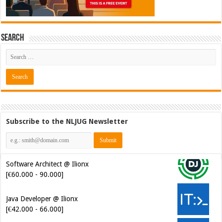
Search
Subscribe to the NLJUG Newsletter
Software Architect @ Ilionx
[€60.000 - 90.000]
Java Developer @ Ilionx
[€42.000 - 66.000]
Test Automatiseerder @
OrangeCrest [€48.000 - 60.000]