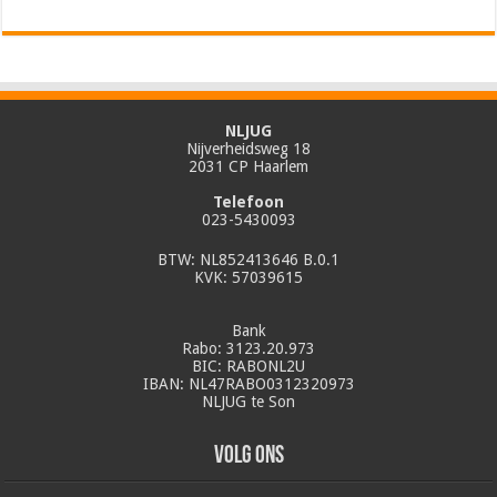
NLJUG
Nijverheidsweg 18
2031 CP Haarlem
Telefoon
023-5430093
BTW: NL852413646 B.0.1
KVK: 57039615
Bank
Rabo: 3123.20.973
BIC: RABONL2U
IBAN: NL47RABO0312320973
NLJUG te Son
Volg ons