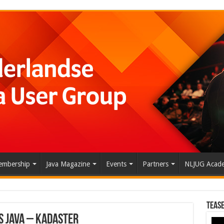
mbership
Java Magazine
Events
Partners
NLJUG Acad
Tease
s Java – Kadaster