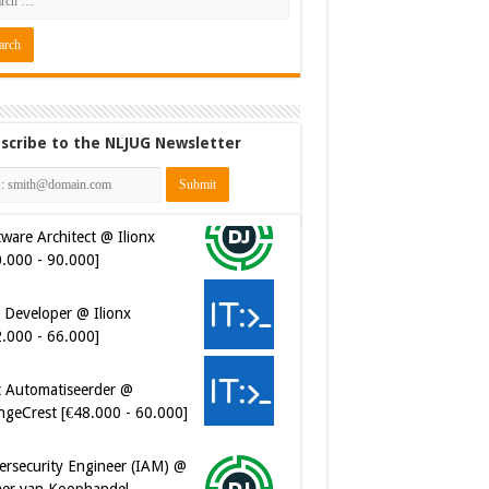
scribe to the NLJUG Newsletter
ware Architect @ Ilionx
0.000 - 90.000]
 Developer @ Ilionx
2.000 - 66.000]
t Automatiseerder @
ngeCrest [€48.000 - 60.000]
ersecurity Engineer (IAM) @
er van Koophandel