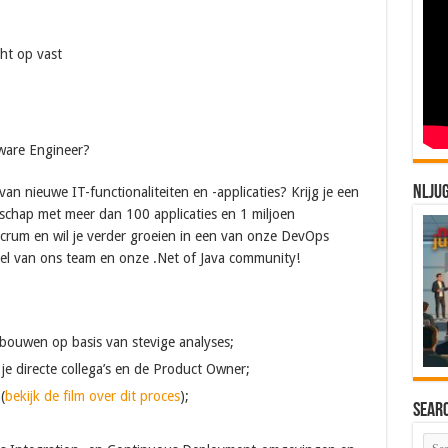
cht op vast
ware Engineer?
NLJU
an nieuwe IT-functionaliteiten en -applicaties? Krijg je een
schap met meer dan 100 applicaties en 1 miljoen
Scrum en wil je verder groeien in een van onze DevOps
l van ons team en onze .Net of Java community!
s bouwen op basis van stevige analyses;
je directe collega’s en de Product Owner;
(
bekijk de film over dit proces
);
Sear