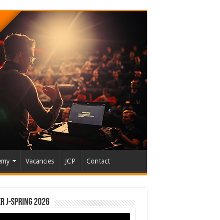
emy
Vacancies
JCP
Contact
r J-Spring 2026