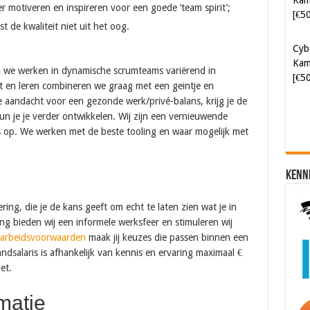
r motiveren en inspireren voor een goede ‘team spirit’;
[€5
t de kwaliteit niet uit het oog.
Cyb
Kam
 we werken in dynamische scrumteams variërend in
[€5
t en leren combineren we graag met een geintje en
e aandacht voor een gezonde werk/privé-balans, krijg je de
kun je je verder ontwikkelen. Wij zijn een vernieuwende
ts op. We werken met de beste tooling en waar mogelijk met
Kenn
ring, die je de kans geeft om echt te laten zien wat je in
g bieden wij een informele werksfeer en stimuleren wij
arbeidsvoorwaarden
maak jij keuzes die passen binnen een
ndsalaris is afhankelijk van kennis en ervaring maximaal €
et.
rmatie