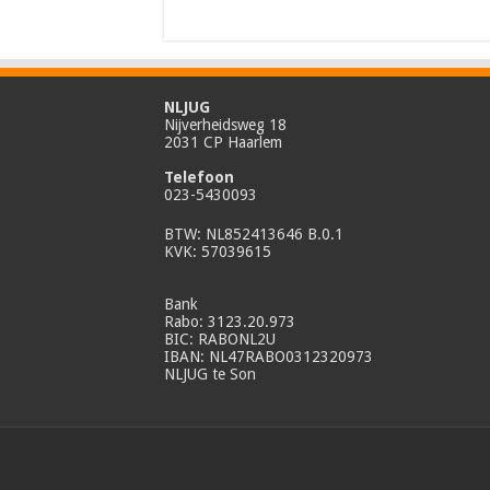
NLJUG
Nijverheidsweg 18
2031 CP Haarlem
Telefoon
023-5430093
BTW: NL852413646 B.0.1
KVK: 57039615
Bank
Rabo: 3123.20.973
BIC: RABONL2U
IBAN: NL47RABO0312320973
NLJUG te Son