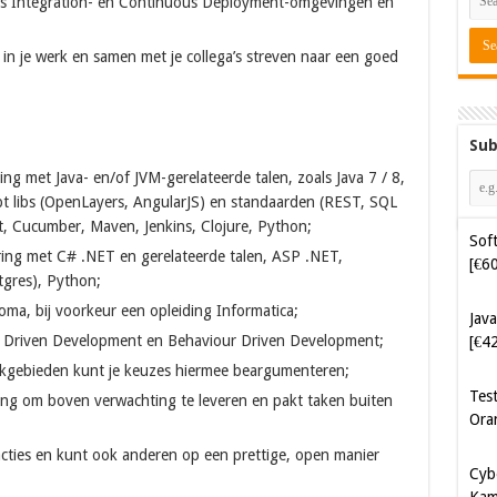
us Integration- en Continuous Deployment-omgevingen en
er in je werk en samen met je collega’s streven naar een goed
Sub
ing met Java- en/of JVM-gerelateerde talen, zoals Java 7 / 8,
pt libs (OpenLayers, AngularJS) en standaarden (REST, SQL
, Cucumber, Maven, Jenkins, Clojure, Python;
Soft
aring met C# .NET en gerelateerde talen, ASP .NET,
[€6
tgres), Python;
oma, bij voorkeur een opleiding Informatica;
Java
st Driven Development en Behaviour Driven Development;
[€4
vakgebieden kunt je keuzes hiermee beargumenteren;
Tes
rang om boven verwachting te leveren en pakt taken buiten
Ora
acties en kunt ook anderen op een prettige, open manier
Cyb
Kam