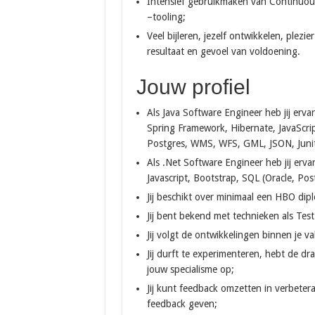
Intensief gebruikmaken van Continuo
–tooling;
Veel bijleren, jezelf ontwikkelen, plezi
resultaat en gevoel van voldoening.
Jouw profiel
Als Java Software Engineer heb jij ervar
Spring Framework, Hibernate, JavaScri
Postgres, WMS, WFS, GML, JSON, Junit
Als .Net Software Engineer heb jij erv
Javascript, Bootstrap, SQL (Oracle, Pos
Jij beschikt over minimaal een HBO dipl
Jij bent bekend met technieken als Te
Jij volgt de ontwikkelingen binnen je 
Jij durft te experimenteren, hebt de d
jouw specialisme op;
Jij kunt feedback omzetten in verbeter
feedback geven;