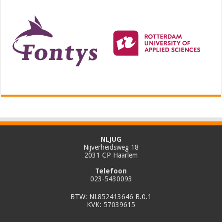
NLJUG
Nijverheidsweg 18
2031 CP Haarlem
Telefoon
023-5430093
BTW: NL852413646 B.0.1
KVK: 57039615