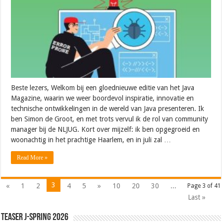
Beste lezers, Welkom bij een gloednieuwe editie van het Java
Magazine, waarin we weer boordevol inspiratie, innovatie en
technische ontwikkelingen in de wereld van Java presenteren. Ik
ben Simon de Groot, en met trots vervul ik de rol van community
manager bij de NLJUG. Kort over mijzelf: ik ben opgegroeid en
woonachtig in het prachtige Haarlem, en in juli zal …
Read More »
3
«
1
2
4
5
»
10
20
30
...
Page 3 of 41
Last »
Teaser J-Spring 2026