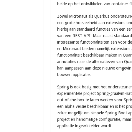
beide op het ontwikkelen van container fir
Zowel Micronaut als Quarkus ondersteune
een grote hoeveelheid aan extensions om
hierbij aan standaard functies van een se
van een REST API. Maar naast standaard 
interessante functionaliteiten aan voor
en Micronaut bieden namelijk extensions 
functionaliteit beschikbaar maken in Qu
annotaties naar de alternatieven van Qua
kan aanpassen aan deze nieuwe omgeving,
bouwen applicatie.
Spring is ook bezig met het ondersteune
experimentele project Spring-graalvm-nat
out-of-the-box te laten werken voor Sprin
een alpha versie beschikbaar en is het pro
zeker mogelijk om simpele Spring Boot ap
project en handmatige configuratie, maar 
applicatie ingewikkelder wordt.