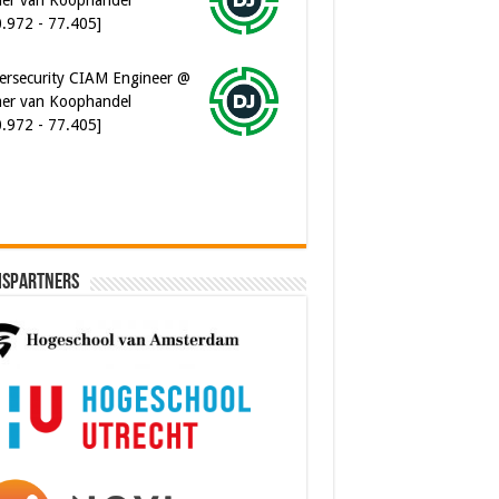
er van Koophandel
0.972 - 77.405]
ware Architect @ Ilionx
0.000 - 90.000]
ispartners