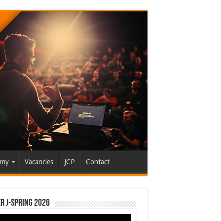
emy
Vacancies
JCP
Contact
r J-Spring 2026