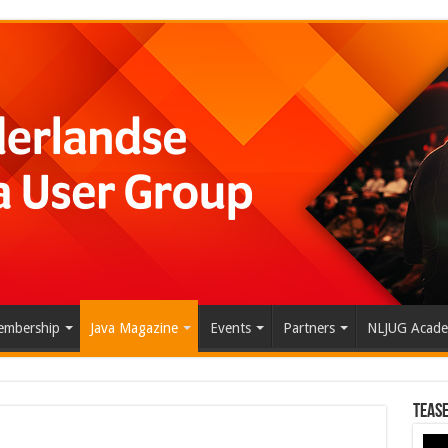
mbership
Java Magazine
Events
Partners
NLJUG Acad
Tease