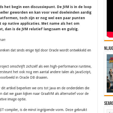
ds het begin een discussiepunt. De JVM is in de loop
neller geworden en kan voor veel doeleinden aardig
atformen, toch zijn er nog wel een paar punten
 op native applicaties. Met name als het om
, dan is de JVM relatief langzaam en gulzig.
eman
NLJU
espreken dat sinds enige tijd door Oracle wordt ontwikkeld en
oject omschrijft zichzelf als een high-performance runtime,
ersteunt het ook nog een aantal andere talen als JavaScript,
oorbeeld in Oracle DB draaien.
r dit artikel beperken we ons tot Java en de onderdelen die
 dat we gaan kijken naar GraalVM als alternatief voor de
tive image optie.
Sear
JIT-compiler, is de minst ingrijpende vorm. Deze gebruikt