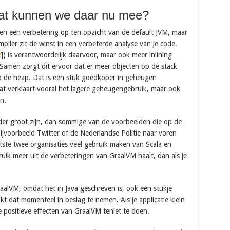
wat kunnen we daar nu mee?
anten een verbetering op ten opzicht van de default JVM, maar
piler zit de winst in een verbeterde analyse van je code.
2
]) is verantwoordelijk daarvoor, maar ook meer inlining
 Samen zorgt dit ervoor dat er meer objecten op de stack
p de heap. Dat is een stuk goedkoper in geheugen
 Dat verklaart vooral het lagere geheugengebruik, maar ook
n.
er groot zijn, dan sommige van de voorbeelden die op de
bijvoorbeeld Twitter of de Nederlandse Politie naar voren
ste twee organisaties veel gebruik maken van Scala en
ik meer uit de verbeteringen van GraalVM haalt, dan als je
alVM, omdat het in Java geschreven is, ook een stukje
t dat momenteel in beslag te nemen. Als je applicatie klein
 positieve effecten van GraalVM teniet te doen.