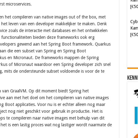
st microservices.
Kam
[€5
n het compileren van native images out of the box, met
 het leven van een developer makkelijker te maken. Denk
Soft
rvice zoals de interactie met databases en het ontwikkelen
[€6
functionaliteiten bieden deze frameworks ook erg
 developers gewend aan het Spring Boot framework. Quarkus
aan die een subset van Spring en Spring Boot
arkus en Micronaut. De frameworks mappen de Spring
rkus of Micronaut waardoor een Spring developer zich snel
 mits de ondersteunde subset voldoende is voor de te
Kenn
n van GraalVM. Op dit moment biedt Spring het
ive aan met het doel om het compileren van native images
g Boot applicaties. Voor nu is er echter alleen nog maar
ject nog niet geschikt voor gebruik in productie. Het is
ps te compileren naar native images met behulp van dit
het is een lastig proces wat nog lastiger wordt naarmate de