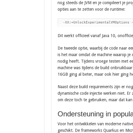
nog steeds de JVM en je compileert je pro
opties aan te zetten voor de runtime:
  -XX:+UnlockExperimentalVMOptions 
Dit werkt officieel vanaf Java 10, onoffici
De tweede optie, waarbij de code naar een
is het maar omdat de machine waarop je
nodig heeft. Tijdens vroege testen met e
machine was tijdens de build onbruikbaa
16GB ging al beter, maar ook hier ging h
Naast deze build requirements zijn er nog 
dynamische code injectie werken niet. Er
om deze toch te gebruiken, maar dat kan
Ondersteuning in popul
Voor het ontwikkelen van moderne native
geschikt. De frameworks Quarkus en Micron