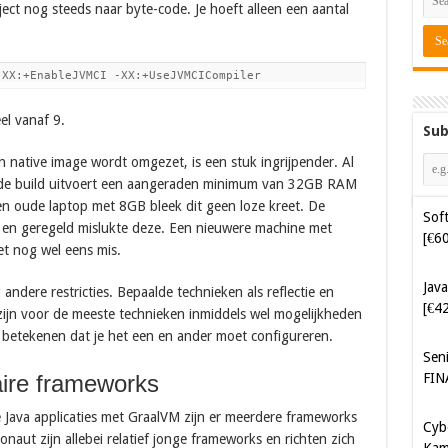
ject nog steeds naar byte-code. Je hoeft alleen een aantal
-XX:+EnableJVMCI -XX:+UseJVMCICompiler
eel vanaf 9.
Sub
 native image wordt omgezet, is een stuk ingrijpender. Al
 de build uitvoert een aangeraden minimum van 32GB RAM
en oude laptop met 8GB bleek dit geen loze kreet. De
Java
r en geregeld mislukte deze. Een nieuwere machine met
[€4
et nog wel eens mis.
Sen
andere restricties. Bepaalde technieken als reflectie en
FIN
 zijn voor de meeste technieken inmiddels wel mogelijkheden
 betekenen dat je het een en ander moet configureren.
Cyb
Kam
aire frameworks
[€5
 Java applicaties met GraalVM zijn er meerdere frameworks
aut zijn allebei relatief jonge frameworks en richten zich
Cyb