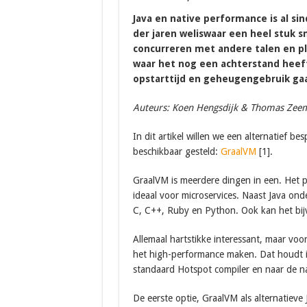
Java en native performance is al sin
der jaren weliswaar een heel stuk s
concurreren met andere talen en pl
waar het nog een achterstand heeft
opstarttijd en geheugengebruik gaat
Auteurs: Koen Hengsdijk & Thomas Ze
In dit artikel willen we een alternatief b
beschikbaar gesteld:
GraalVM
[1].
GraalVM is meerdere dingen in een. Het pr
ideaal voor microservices. Naast Java ond
C, C++, Ruby en Python. Ook kan het bijv
Allemaal hartstikke interessant, maar voo
het high-performance maken. Dat houdt in
standaard Hotspot compiler en naar de na
De eerste optie, GraalVM als alternatieve 