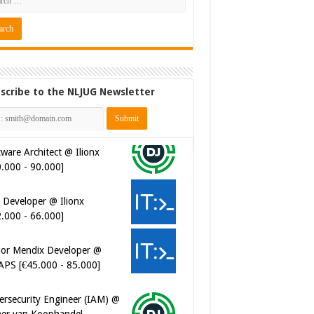
scribe to the NLJUG Newsletter
 Developer @ Ilionx
2.000 - 66.000]
ior Mendix Developer @
APS [€45.000 - 85.000]
ersecurity Engineer (IAM) @
er van Koophandel
0.972 - 77.405]
ersecurity CIAM Engineer @