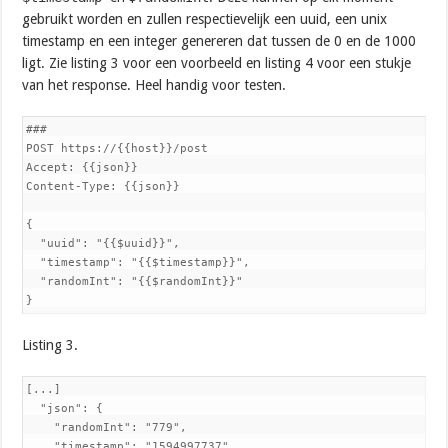
gebruikt worden en zullen respectievelijk een uuid, een unix
timestamp en een integer genereren dat tussen de 0 en de 1000
ligt. Zie listing 3 voor een voorbeeld en listing 4 voor een stukje
van het response. Heel handig voor testen.
###

POST https://{{host}}/post

Accept: {{json}}

Content-Type: {{json}}

{

  "uuid": "{{$uuid}}",

  "timestamp": "{{$timestamp}}",

  "randomInt": "{{$randomInt}}"

}
Listing 3.
[...]

  "json": {

    "randomInt": "779",

    "timestamp": "1594997737",
