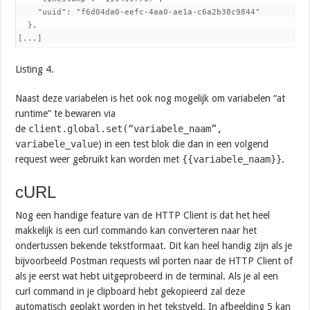
    "uuid": "f6d04da0-eefc-4aa0-ae1a-c6a2b38c9844"

  },

[...]
Listing 4.
Naast deze variabelen is het ook nog mogelijk om variabelen “at
runtime” te bewaren via
de
client.global.set(“variabele_naam”,
variabele_value
) in een test blok die dan in een volgend
request weer gebruikt kan worden met
{{variabele_naam}}
.
cURL
Nog een handige feature van de HTTP Client is dat het heel
makkelijk is een curl commando kan converteren naar het
ondertussen bekende tekstformaat. Dit kan heel handig zijn als je
bijvoorbeeld Postman requests wil porten naar de HTTP Client of
als je eerst wat hebt uitgeprobeerd in de terminal. Als je al een
curl command in je clipboard hebt gekopieerd zal deze
automatisch geplakt worden in het tekstveld. In afbeelding 5 kan