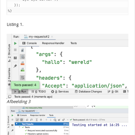
   });

%}
Listing 1.
Afbeelding 3