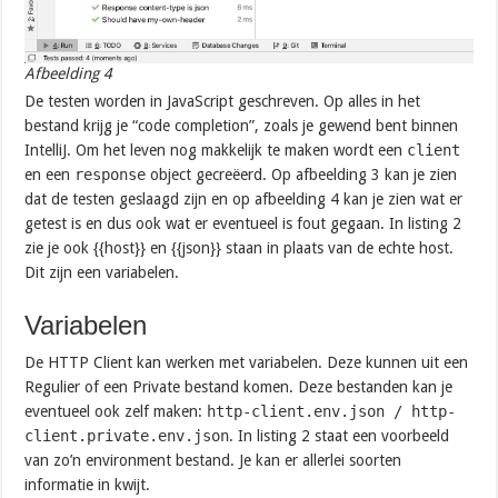
Afbeelding 4
De testen worden in JavaScript geschreven. Op alles in het
bestand krijg je “code completion”, zoals je gewend bent binnen
IntelliJ. Om het leven nog makkelijk te maken wordt een
client
en een
response
object gecreëerd. Op afbeelding 3 kan je zien
dat de testen geslaagd zijn en op afbeelding 4 kan je zien wat er
getest is en dus ook wat er eventueel is fout gegaan. In listing 2
zie je ook {{host}} en {{json}} staan in plaats van de echte host.
Dit zijn een variabelen.
Variabelen
De HTTP Client kan werken met variabelen. Deze kunnen uit een
Regulier of een Private bestand komen. Deze bestanden kan je
eventueel ook zelf maken:
http-client.env.json / http-
client.private.env.json
. In listing 2 staat een voorbeeld
van zo’n environment bestand. Je kan er allerlei soorten
informatie in kwijt.