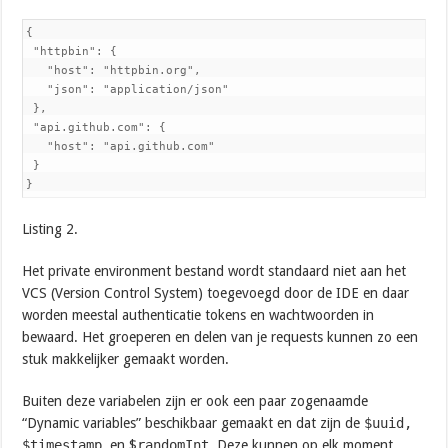
{

 "httpbin": {

   "host": "httpbin.org",

   "json": "application/json"

 },

 "api.github.com": {

   "host": "api.github.com"

 }

}
Listing 2.
Het private environment bestand wordt standaard niet aan het
VCS (Version Control System) toegevoegd door de IDE en daar
worden meestal authenticatie tokens en wachtwoorden in
bewaard. Het groeperen en delen van je requests kunnen zo een
stuk makkelijker gemaakt worden.
Buiten deze variabelen zijn er ook een paar zogenaamde
“Dynamic variables” beschikbaar gemaakt en dat zijn de
$uuid,
$timestamp
en $
randomInt
. Deze kunnen op elk moment