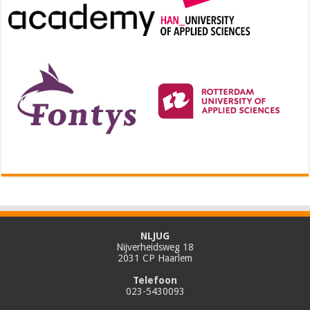
NLJUG
Nijverheidsweg 18
2031 CP Haarlem
Telefoon
023-5430093