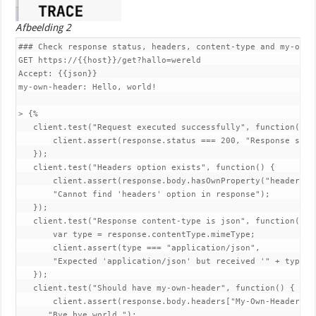
Afbeelding 2
### Check response status, headers, content-type and my-own-h
GET https://{{host}}/get?hallo=wereld

Accept: {{json}}

my-own-header: Hello, world!

> {%

   client.test("Request executed successfully", function() {

       client.assert(response.status === 200, "Response statu
   });

   client.test("Headers option exists", function() {

       client.assert(response.body.hasOwnProperty("headers"),
       "Cannot find 'headers' option in response");

   });

   client.test("Response content-type is json", function() {

       var type = response.contentType.mimeType;

       client.assert(type === "application/json",

       "Expected 'application/json' but received '" + type + 
   });

   client.test("Should have my-own-header", function() {

       client.assert(response.body.headers["My-Own-Header"] =
      "Bye bye world.");
