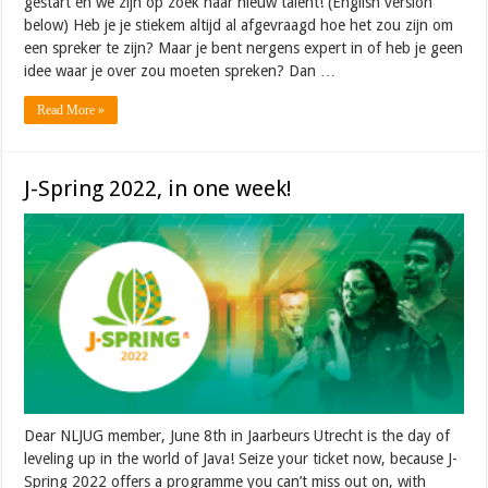
gestart en we zijn op zoek naar nieuw talent! (English version
below) Heb je je stiekem altijd al afgevraagd hoe het zou zijn om
een spreker te zijn? Maar je bent nergens expert in of heb je geen
idee waar je over zou moeten spreken? Dan …
Read More »
J-Spring 2022, in one week!
Dear NLJUG member, June 8th in Jaarbeurs Utrecht is the day of
leveling up in the world of Java! Seize your ticket now, because J-
Spring 2022 offers a programme you can’t miss out on, with