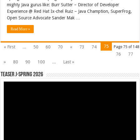
mighty Java gurus like: Burr Sutter – Director of Developer
Experience @ Red Hat Ix-chel Ruiz – Java Chamption, SuperFrog,
Open Source Advocate Sander Mak …
Read More »
75
« First
...
50
60
70
«
73
74
Page 75 of 148
76
77
»
80
90
100
...
Last »
Teaser J-Spring 2026