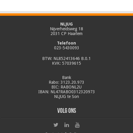
NLJUG
Nijverheidsweg 18
2031 CP Haarlem
Telefoon
023-5430093
BTW: NL852413646 B.0.1
KVK: 57039615
Bank
Rabo: 3123.20.973
BIC: RABONL2U
IBAN: NL47RABO0312320973
NLJUG te Son
Volg ons