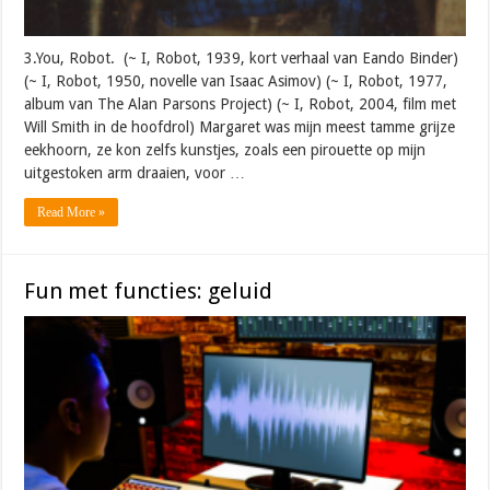
3.You, Robot. (~ I, Robot, 1939, kort verhaal van Eando Binder)
(~ I, Robot, 1950, novelle van Isaac Asimov) (~ I, Robot, 1977,
album van The Alan Parsons Project) (~ I, Robot, 2004, film met
Will Smith in de hoofdrol) Margaret was mijn meest tamme grijze
eekhoorn, ze kon zelfs kunstjes, zoals een pirouette op mijn
uitgestoken arm draaien, voor …
Read More »
Fun met functies: geluid