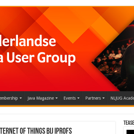
mbership
Java Magazine
Events
Partners
NLJUG Acad
Tease
ternet of Things bij iPROFS