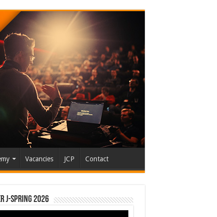
emy
Vacancies
JCP
Contact
r J-Spring 2026