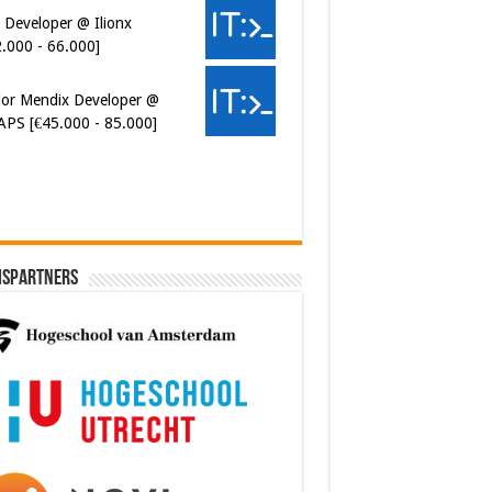
 Developer @ Ilionx
2.000 - 66.000]
ior Mendix Developer @
APS [€45.000 - 85.000]
ispartners