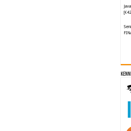
Java
[€4
Sen
FIN
Kenn