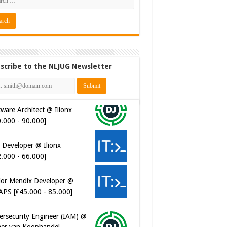
scribe to the NLJUG Newsletter
ware Architect @ Ilionx
0.000 - 90.000]
 Developer @ Ilionx
2.000 - 66.000]
ior Mendix Developer @
APS [€45.000 - 85.000]
ersecurity Engineer (IAM) @
er van Koophandel