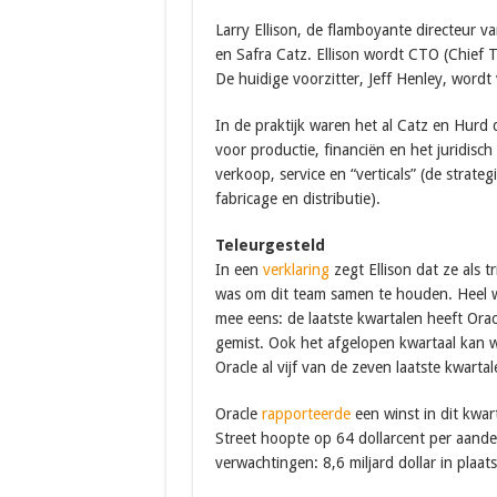
Larry Ellison, de flamboyante directeur v
en Safra Catz. Ellison wordt CTO (Chief T
De huidige voorzitter, Jeff Henley, wordt 
In de praktijk waren het al Catz en Hurd d
voor productie, financiën en het juridisch
verkoop, service en “verticals” (de strate
fabricage en distributie).
Teleurgesteld
In een
verklaring
zegt Ellison dat ze als 
was om dit team samen te houden. Heel wat
mee eens: de laatste kwartalen heeft Oracl
gemist. Ook het afgelopen kwartaal kan 
Oracle al vijf van de zeven laatste kwartal
Oracle
rapporteerde
een winst in dit kwar
Street hoopte op 64 dollarcent per aande
verwachtingen: 8,6 miljard dollar in plaats