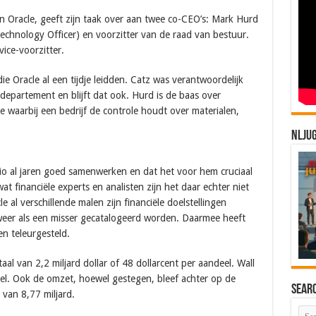
an Oracle, geeft zijn taak over aan twee co-CEO’s: Mark Hurd
echnology Officer) en voorzitter van de raad van bestuur.
vice-voorzitter.
ie Oracle al een tijdje leidden. Catz was verantwoordelijk
 departement en blijft dat ook. Hurd is de baas over
gie waarbij een bedrijf de controle houdt over materialen,
NLJU
trio al jaren goed samenwerken en dat het voor hem cruciaal
 financiële experts en analisten zijn het daar echter niet
e al verschillende malen zijn financiële doelstellingen
weer als een misser gecatalogeerd worden. Daarmee heeft
en teleurgesteld.
taal van 2,2 miljard dollar of 48 dollarcent per aandeel. Wall
el. Ook de omzet, hoewel gestegen, bleef achter op de
Sear
 van 8,77 miljard.