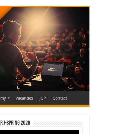
emy
Vacancies
JCP
Contact
r J-Spring 2026