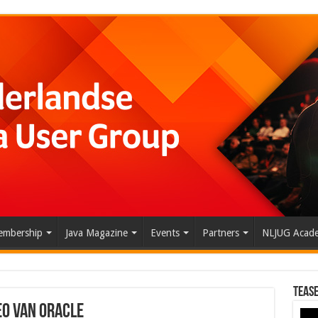
mbership
Java Magazine
Events
Partners
NLJUG Acad
Tease
EO van Oracle