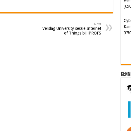
[€5
Cyb
Next
Kam
Verslag University sessie Internet
[€5
of Things bij iPROFS
Kenn