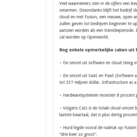
Veel waarnemers zien in de cijfers een be
omarmen. Desondanks blijft het bedrijf d
cloud en met Fusion, een nieuwe, open arc
zullen geven tot bedrijven beginnen te 
aanzien worden als een transitieperiode. 
zal worden op Openworld.
Nog enkele opmerkelijke zaken uit 
– De omzet uit software en cloud steeg me
– De omzet uit SaaS en PaaS (Software as
tot 337 miljoen dollar. Infrastructure as 
– Hardwaresystemen moesten 8 procent pri
– Volgens Catz is de totale cloud-omzet 
laatste kwartaal, dat is plus dertig procent
– Hurd legde vooral de nadruk op Fusion
“drie keer zo groot”.