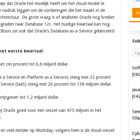
wijs dat Oracle het moeilijk heeft om het cloud-model te
e nadruk leggen om de vorderingen die het maakt in de
hitectuur. De grote vraag is of analisten Oracle nog krediet
upgraden naar Database 12c. Het huidige kwartaal kan nog
Ellison zei ook dat Oracle’s Database-as-a-Service gelanceerd
Sub
het eerste kwartaal:
t zes procent tot 6,6 miljard dollar.
Soft
[€6
 a Service en Platform as a Service) steeg met 32 procent
a Service (IaaS) steeg met 26 procent tot 138 miljoen dollar.
Java
[€4
jsgeven tot 1,2 miljard dollar.
bij Oracle goed voor een omzet van 475 miljoen in het
Sen
.
FIN
 en veel minder op Workday, volgens hem is de cloud-omzet
Cyb
Kam