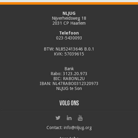
NLJUG
Nijverheidsweg 18
2031 CP Haarlem
Telefoon
023-5430093
BTW: NL852413646 B.0.1
KVK: 57039615
Bank
Rabo: 3123.20.973
BIC: RABONL2U
IBAN: NL47RABO0312320973
NLJUG te Son
Volg ons
Contact:
info@nljug.org