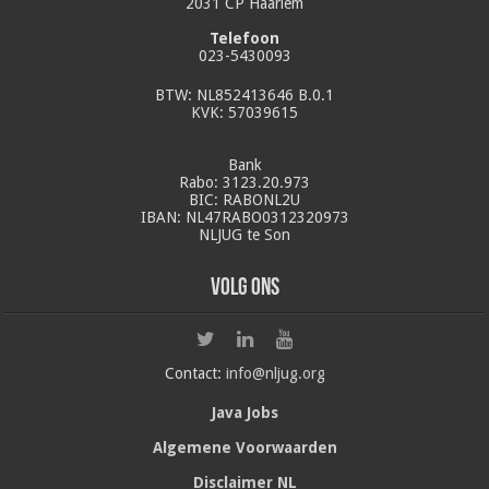
2031 CP Haarlem
Telefoon
023-5430093
BTW: NL852413646 B.0.1
KVK: 57039615
Bank
Rabo: 3123.20.973
BIC: RABONL2U
IBAN: NL47RABO0312320973
NLJUG te Son
Volg ons
Contact:
info@nljug.org
Java Jobs
Algemene Voorwaarden
Disclaimer NL