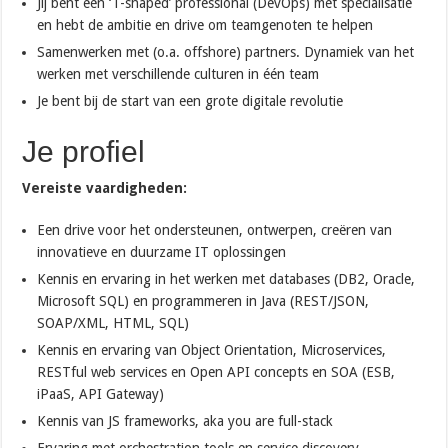
Jij bent een ‘T-shaped’ professional (DevOps) met specialisatie
en hebt de ambitie en drive om teamgenoten te helpen
Samenwerken met (o.a. offshore) partners. Dynamiek van het
werken met verschillende culturen in één team
Je bent bij de start van een grote digitale revolutie
Je profiel
Vereiste vaardigheden:
Een drive voor het ondersteunen, ontwerpen, creëren van
innovatieve en duurzame IT oplossingen
Kennis en ervaring in het werken met databases (DB2, Oracle,
Microsoft SQL) en programmeren in Java (REST/JSON,
SOAP/XML, HTML, SQL)
Kennis en ervaring van Object Orientation, Microservices,
RESTful web services en Open API concepts en SOA (ESB,
iPaaS, API Gateway)
Kennis van JS frameworks, aka you are full-stack
Ervaring met orchestration tools en service discovery