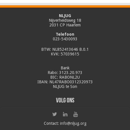
NLJUG
Nijverheidsweg 18
2031 CP Haarlem
Telefoon
023-5430093
BTW: NL852413646 B.0.1
KVK: 57039615
Bank
Rabo: 3123.20.973
BIC: RABONL2U
IBAN: NL47RABO0312320973
NLJUG te Son
Volg ons
Contact:
info@nljug.org