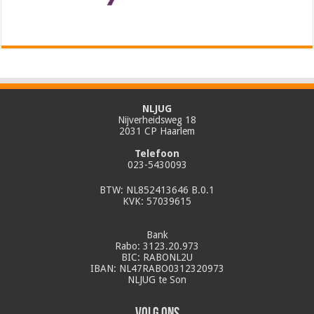
NLJUG
Nijverheidsweg 18
2031 CP Haarlem
Telefoon
023-5430093
BTW: NL852413646 B.0.1
KVK: 57039615
Bank
Rabo: 3123.20.973
BIC: RABONL2U
IBAN: NL47RABO0312320973
NLJUG te Son