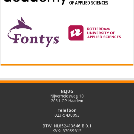
NLJUG
Nijverheidsweg 18
2031 CP Haarlem
Telefoon
023-5430093
BTW: NL852413646 B.0.1
KVK: 57039615