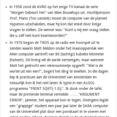
in 1958 zond de AVRO op het enige TV-kanaal de serie
"Morgen Gebeurt Het" van Mies Bouwhuys uit. Hoofdpersoon
Prof. Plano (Ton Lensink) moest de computer van de planeet
Hyperion uitschakelen, maar hij kon dat enkel door listige
vragen te stellen. De winner was: "Kunt u mij een vraag stellen
die u zelf niet kunt beantwoorden?"
In 1970 begon de TROS op de radio een hoorspel uit te
zenden waarin Matt Meldon onder het maanoppervlak een
Alien computer aantreft van 80 (tachtig!) kubieke kilometer
(hatsee!). Dit kreng wil de aarde vernietigen, maar wanneer
Matt het gedrocht een rekensommetje opgeeft: "Wat is de
wortel uit min een?", begint het ding te smelten. In die dagen
liep ik practicum aan de Universiteit van Amsterdam en
natuurlijk kon ik het niet laten: ik typte in een ALGOL
programma "PRINT SQRT(-1.0);". Ik dook onder de tafel,
maar de printende terminal vermelde …… "ARGUMENT
ERROR". Jammer, het apparaat kon er tegen. Overigens legde
een "grappige" student een paar jaar later de SARA computer
van de Universiteit plat door een ponskaart in te voeren met