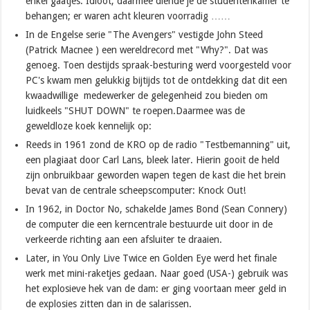
enkel gaatjes. Idioot, daarmee diende je de studentenkamer te
behangen; er waren acht kleuren voorradig ……
In de Engelse serie "The Avengers" vestigde John Steed
(Patrick Macnee ) een wereldrecord met "Why?". Dat was
genoeg. Toen destijds spraak-besturing werd voorgesteld voor
PC's kwam men gelukkig bijtijds tot de ontdekking dat dit een
kwaadwillige medewerker de gelegenheid zou bieden om
luidkeels "SHUT DOWN" te roepen.Daarmee was de
geweldloze koek kennelijk op:
Reeds in 1961 zond de KRO op de radio "Testbemanning" uit,
een plagiaat door Carl Lans, bleek later. Hierin gooit de held
zijn onbruikbaar geworden wapen tegen de kast die het brein
bevat van de centrale scheepscomputer: Knock Out!
In 1962, in Doctor No, schakelde James Bond (Sean Connery)
de computer die een kerncentrale bestuurde uit door in de
verkeerde richting aan een afsluiter te draaien.
Later, in You Only Live Twice en Golden Eye werd het finale
werk met mini-raketjes gedaan. Naar goed (USA-) gebruik was
het explosieve hek van de dam: er ging voortaan meer geld in
de explosies zitten dan in de salarissen.