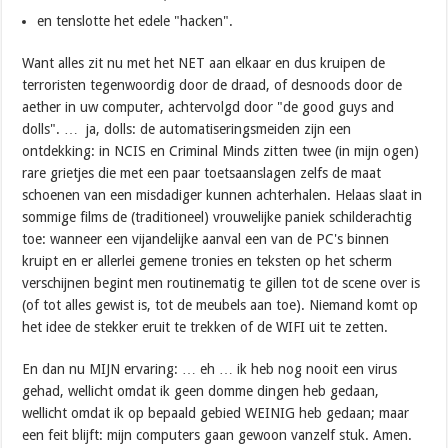
en tenslotte het edele "hacken".
Want alles zit nu met het NET aan elkaar en dus kruipen de
terroristen tegenwoordig door de draad, of desnoods door de
aether in uw computer, achtervolgd door "de good guys and
dolls".
… ja, dolls: de automatiseringsmeiden zijn een
ontdekking: in NCIS en Criminal Minds zitten twee (in mijn ogen)
rare grietjes die met een paar toetsaanslagen zelfs de maat
schoenen van een misdadiger kunnen achterhalen.
Helaas slaat in
sommige films de (traditioneel) vrouwelijke paniek schilderachtig
toe: wanneer een vijandelijke aanval een van de PC's binnen
kruipt en er allerlei gemene tronies en teksten op het scherm
verschijnen begint men routinematig te gillen tot de scene over is
(of tot alles gewist is, tot de meubels aan toe). Niemand komt op
het idee de stekker eruit te trekken of de WIFI uit te zetten.
En dan nu MIJN ervaring: … eh … ik heb nog nooit een virus
gehad, wellicht omdat ik geen domme dingen heb gedaan,
wellicht omdat ik op bepaald gebied WEINIG heb gedaan; maar
een feit blijft: mijn computers gaan gewoon vanzelf stuk. Amen.