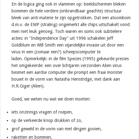
En de logica ging ook in vlammen op: beeldschermen bleken
bommen de hele verdere (onbrandbaar geachte) structuur
bleek van anti-materie te zijn opgetrokken. Dat een atoombom
d.m.v. de EMP (straling) ongemerkt alle chips uitschakelt vond
men niet leuk genoeg. Toch waren en soms ook subtielere
acties: in "Independence Day" uit 1996 schakelen Jeff
Goldblum en Will Smith een vijandelijke invasie uit door een
virus in een (zomaar een?) scheepscomputer te
laden. Opmerkelijk: in de film Species (1995) gebeurde precies
het omgekeerde: een over lichtjaren verzonden Alien virus
besmet een aardse computer die prompt een fraai monster
bouwt in de vorm van Natasha Henstridge, met dank aan
H.R.Giger (Alien).
Goed, we weten nu wat we doen moeten:
iets onzinnigs vragen of roepen,
op de verkeerde knop drukken of zo,
grof geweld in de vorm van met dingen gooien,
raketten en bommen,