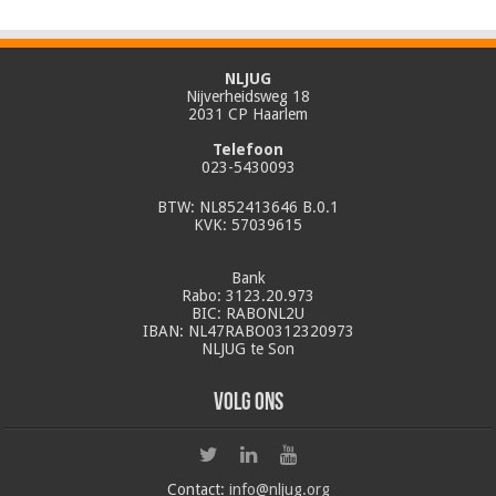
NLJUG
Nijverheidsweg 18
2031 CP Haarlem
Telefoon
023-5430093
BTW: NL852413646 B.0.1
KVK: 57039615
Bank
Rabo: 3123.20.973
BIC: RABONL2U
IBAN: NL47RABO0312320973
NLJUG te Son
Volg ons
Contact:
info@nljug.org