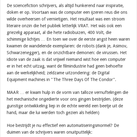
De sciencefiction schrijvers, als altijd hunkerend naar inspiratie,
doken er op.
Voortaan was de computer een ijzeren reus die ons
wilde overheersen of vernietigen. Het resultaat was een stroom
literaire onzin die het publiek letterlijk VRAT.
Het wás ook een
griezelig apparaat, al die hete radiobuizen, 400 Volt, die
schimmige lichtjes … En toen we over de eerste angst heen waren
kwamen de wandelende exemplaren: de robots (dank je, Asimov,
Schwarzenegger), en de onzichtbare demonen: de virussen.
Het
idiote van de zaak is dat vrijwel niemand wist hoe een computer
er in het echt uitzag, want de filmindustrie had geen behoefte
aan de werkelijkheid; zeldzame uitzondering: de Digital
Equipment machines in "The Three Days Of The Condor".
MAAR … er kwam hulp in de vorm van talloze vernuftelingen die
het mechanische ongedierte voor ons gingen bestrijden.
(deze
gunstige ontwikkeling liep in de echte wereld een beetje uit de
hand, maar die lui werden toch gezien als helden)
Hoe bestrijdt je nu effectief een automatiseringsmormel? De
duimen van de schrijvers waren onuitputtelijk: