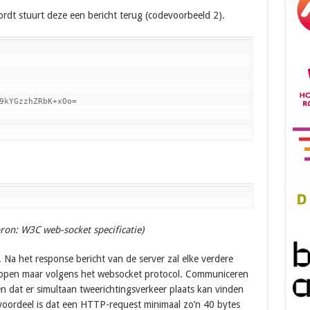
ordt stuurt deze een bericht terug (codevoorbeeld 2).
9kYGzzhZRbK+xOo=

on: W3C web-socket specificatie)
a het response bericht van de server zal elke verdere
lopen maar volgens het websocket protocol. Communiceren
n dat er simultaan tweerichtingsverkeer plaats kan vinden
 voordeel is dat een HTTP-request minimaal zo’n 40 bytes