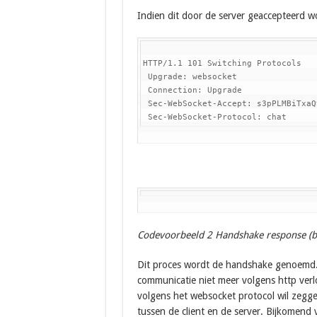
Indien dit door de server geaccepteerd w
HTTP/1.1 101 Switching Protocols

 Upgrade: websocket

 Connection: Upgrade

 Sec-WebSocket-Accept: s3pPLMBiTxaQ
 Sec-WebSocket-Protocol: chat
Codevoorbeeld 2 Handshake response (br
Dit proces wordt de handshake genoemd. N
communicatie niet meer volgens http ver
volgens het websocket protocol wil zegge
tussen de client en de server. Bijkomend