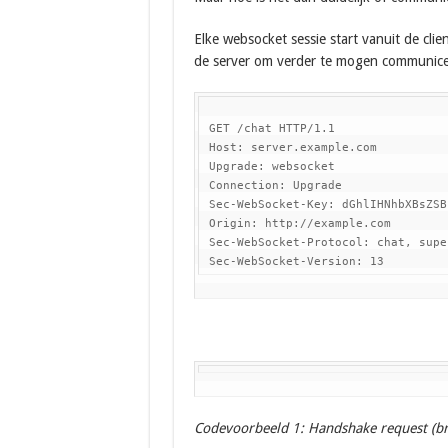
Elke websocket sessie start vanuit de clie
de server om verder te mogen communice
 GET /chat HTTP/1.1

 Host: server.example.com

 Upgrade: websocket

 Connection: Upgrade

 Sec-WebSocket-Key: dGhlIHNhbXBsZSBu
 Origin: http://example.com

 Sec-WebSocket-Protocol: chat, super
 Sec-WebSocket-Version: 13
Codevoorbeeld 1: Handshake request (br