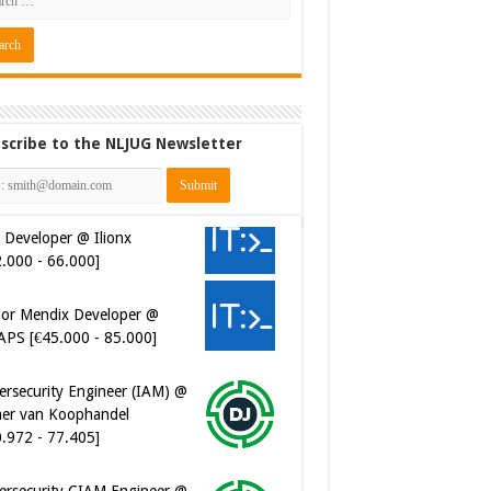
scribe to the NLJUG Newsletter
 Developer @ Ilionx
2.000 - 66.000]
ior Mendix Developer @
APS [€45.000 - 85.000]
ersecurity Engineer (IAM) @
er van Koophandel
0.972 - 77.405]
ersecurity CIAM Engineer @