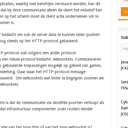
icaties, waarbij veel berichtjes verstuurd worden, kan dit
at bij deze communicatie alleen de client het initiatief kan
en op het scherm moet de client actie ondernemen om te
komen is.
gen’ bedacht om ook de server data te kunnen laten ‘pushen’.
Sub
 nog steeds op het HTTP-protocol gebaseerd.
TP-protocol ook volgens een ander protocol
 een nieuw protocol bedacht: websockets. Communiceren
Java
-gebaseerde toepassingen mogelijk op gebied van games,
[€4
menwerking. Daar waar het HTTP-protocol message-
ebaseerd. Om websockets wat beter te begrijpen zoomen we
Sen
websockets.
FIN
Cyb
s is dat de communicatie via dezelfde poorten verloopt als
Kam
 dat infrastructuur componenten zoals routers minder
[€5
atie van het type http of van het type websocket is?
Cyb