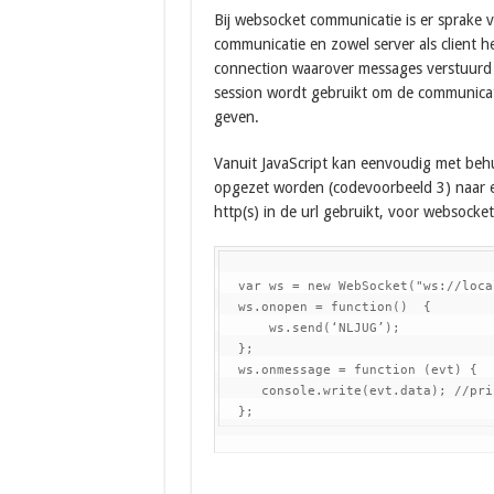
Bij websocket communicatie is er sprake 
communicatie en zowel server als client 
connection waarover messages verstuurd
session wordt gebruikt om de communicat
geven.
Vanuit JavaScript kan eenvoudig met behu
opgezet worden (codevoorbeeld 3) naar e
http(s) in de url gebruikt, voor websockets
  var ws = new WebSocket("ws://loca
  ws.onopen = function()  {

      ws.send(‘NLJUG’);

  };

  ws.onmessage = function (evt) {

     console.write(evt.data); //pri
  };