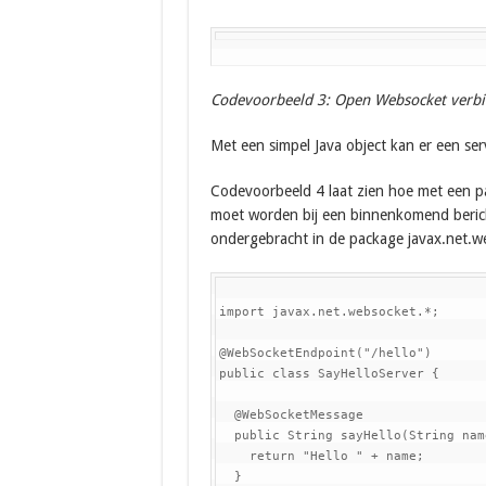
Codevoorbeeld 3: Open Websocket verbin
Met een simpel Java object kan er een se
Codevoorbeeld 4 laat zien hoe met een p
moet worden bij een binnenkomend berich
ondergebracht in de package javax.net.w
import javax.net.websocket.*;

@WebSocketEndpoint("/hello")

public class SayHelloServer {

  @WebSocketMessage

  public String sayHello(String name
    return "Hello " + name;

  }
