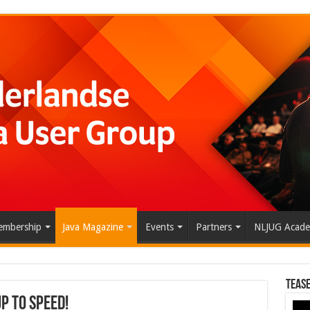
mbership
Java Magazine
Events
Partners
NLJUG Acad
Tease
p to speed!