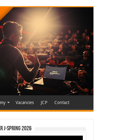
emy
Vacancies
JCP
Contact
r J-Spring 2026