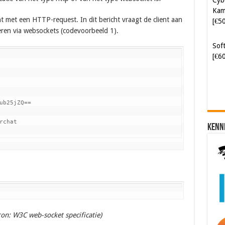
Kam
nt met een HTTP-request. In dit bericht vraagt de client aan
[€5
ren via websockets (codevoorbeeld 1).
Soft
[€6
b25jZQ==

chat

Kenn
on: W3C web-socket specificatie)