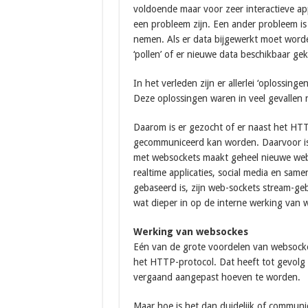
voldoende maar voor zeer interactieve appl
een probleem zijn. Een ander probleem is d
nemen. Als er data bijgewerkt moet word
‘pollen’ of er nieuwe data beschikbaar ge
In het verleden zijn er allerlei ‘oplossin
Deze oplossingen waren in veel gevallen
Daarom is er gezocht of er naast het HT
gecommuniceerd kan worden. Daarvoor is
met websockets maakt geheel nieuwe web
realtime applicaties, social media en sa
gebaseerd is, zijn web-sockets stream-g
wat dieper in op de interne werking van 
Werking van websockes
Eén van de grote voordelen van websocket
het HTTP-protocol. Dat heeft tot gevolg
vergaand aangepast hoeven te worden.
Maar hoe is het dan duidelijk of communic