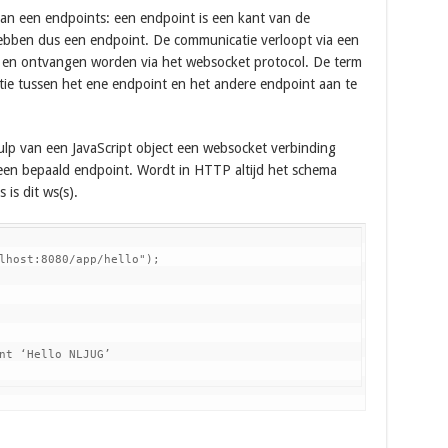
van een endpoints: een endpoint is een kant van de
hebben dus een endpoint. De communicatie verloopt via een
 en ontvangen worden via het websocket protocol. De term
ie tussen het ene endpoint en het andere endpoint aan te
lp van een JavaScript object een websocket verbinding
en bepaald endpoint. Wordt in HTTP altijd het schema
 is dit ws(s).
lhost:8080/app/hello");

nt ‘Hello NLJUG’
