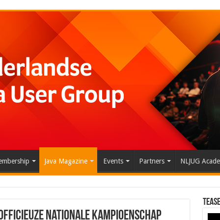
mbership
Java Magazine
Events
Partners
NLJUG Acad
Tease
 officieuze nationale kampioenschap