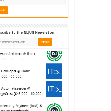
scribe to the NLJUG Newsletter
ware Architect @ Ilionx
0.000 - 90.000]
 Developer @ Ilionx
2.000 - 66.000]
t Automatiseerder @
ngeCrest [€48.000 - 60.000]
ersecurity Engineer (IAM) @
er van Koophandel