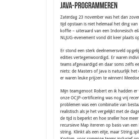
Java-programmeren
Zaterdag 23 november was het dan zover
tijd opstaan is niet helemaal het ding v
koffie – uiteraard van een Indonesisch eila
NLJUG-evenement vond dit keer plaats op
Er stond een sterk deelnemersveld opgeli
edities vertegenwoordigd. Er waren indiv
teams afgevaardigd en daar soms zelfs ee
niets: de Masters of Java is natuurlijk h
er waren leuke prijzen te winnen! Meedoen 
Mijn teamgenoot Robert en ik hadden er 
onze OCJP-certificering was nog vrij rec
problemen was een combinatie van besta
realistisch als je het vergelijkt met de dag
de tijd is beperkt en hoe sneller hoe mee
recursieve Map itereren op basis van een
string. Klinkt als een eitje, maar String.s
Kortom, voor sommige teams inclusief ond