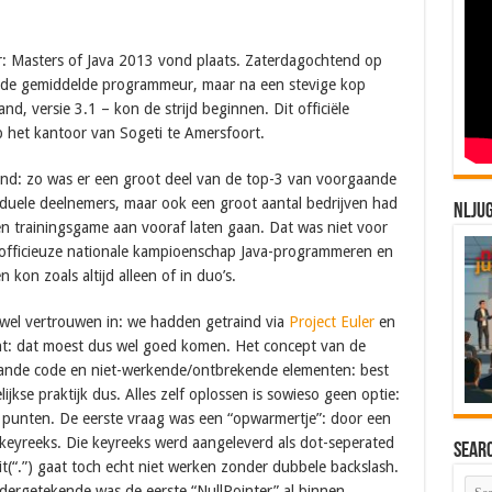
: Masters of Java 2013 vond plaats. Zaterdagochtend op
an de gemiddelde programmeur, maar na een stevige kop
nd, versie 3.1 – kon de strijd beginnen. Dit officiële
 het kantoor van Sogeti te Amersfoort.
jnd: zo was er een groot deel van de top-3 van voorgaande
iduele deelnemers, maar ook een groot aantal bedrijven had
NLJU
n trainingsgame aan vooraf laten gaan. Dat was niet voor
et officieuze nationale kampioenschap Java-programmeren en
kon zoals altijd alleen of in duo’s.
wel vertrouwen in: we hadden getraind via
Project Euler
en
ent: dat moest dus wel goed komen.
Het concept van de
ande code en niet-werkende/ontbrekende elementen: best
elijkse praktijk dus. Alles zelf oplossen is sowieso geen optie:
r punten.
De eerste vraag was een “opwarmertje”: door een
 keyreeks. Die keyreeks werd aangeleverd als dot-seperated
Sear
plit(“.”) gaat toch echt niet werken zonder dubbele backslash.
ergetekende was de eerste “NullPointer” al binnen.