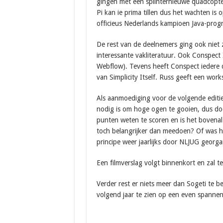
gingen met een splinternieuwe quadcopte
Pi kan ie prima tillen dus het wachten is 
officieus Nederlands kampioen Java-progr
De rest van de deelnemers ging ook niet 
interessante vakliteratuur. Ook Conspect 
Webflow). Tevens heeft Conspect iedere 
van Simplicity Itself. Russ geeft een wor
Als aanmoediging voor de volgende edities
nodig is om hoge ogen te gooien, dus do
punten weten te scoren en is het bovenal
toch belangrijker dan meedoen? Of was he
principe weer jaarlijks door NLJUG georg
Een filmverslag volgt binnenkort en zal t
Verder rest er niets meer dan Sogeti te b
volgend jaar te zien op een even spannen