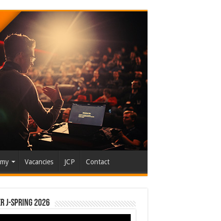
emy
Vacancies
JCP
Contact
r J-Spring 2026