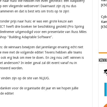
r naar huis! We hebben het even gecheckt: een Raspberry
[€5
op een vliegende webserver! Daarnaast zijn zij nu dus
ammeren en dat is best iets om trots op te zijn!
Cyb
zonder prijs naar huis: er was een grote keuze aan
Kam
ICT heeft drie boeken ter beschikking gesteld (Pro Spring
[€5
deelnemer uitgenodigd voor een presentatie van Russ Miles
kshop "Building Adaptable Software".
: de winnaars bewijzen dat jarenlange ervaring echt niet
e mee met de volgende editie! Tevens hebben alle teams
 ook erg leuk om mee te doen. En zeg nou zelf: winnen is
Kenn
t andersom? In ieder geval zal dit event vanaf nu in
aniseerd worden.
e vinden zijn op de site van NLJUG.
edanken voor de organisatie dit jaar en we hopen jullie
de editie!