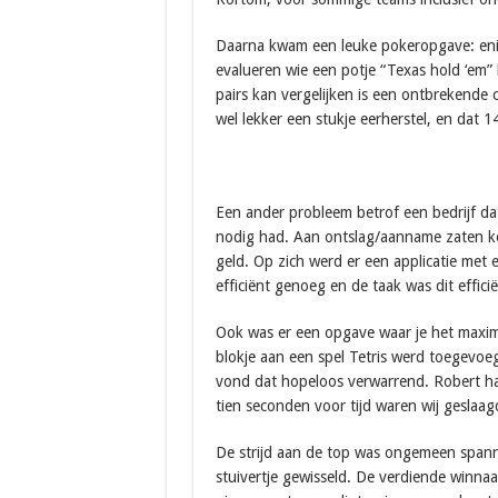
Daarna kwam een leuke pokeropgave: enig
evalueren wie een potje “Texas hold ‘em”
pairs kan vergelijken is een ontbrekende 
wel lekker een stukje eerherstel, en dat 
Een ander probleem betrof een bedrijf dat
nodig had. Aan ontslag/aanname zaten k
geld. Op zich werd er een applicatie met
efficiënt genoeg en de taak was dit effi
Ook was er een opgave waar je het maxima
blokje aan een spel Tetris werd toegevoeg
vond dat hopeloos verwarrend. Robert ha
tien seconden voor tijd waren wij geslaag
De strijd aan de top was ongemeen spann
stuivertje gewisseld. De verdiende winnaar