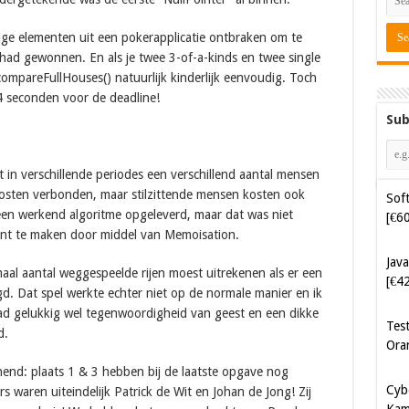
e elementen uit een pokerapplicatie ontbraken om te
 had gewonnen. En als je twee 3-of-a-kinds en twee single
compareFullHouses() natuurlijk kinderlijk eenvoudig. Toch
14 seconden voor de deadline!
Sub
 in verschillende periodes een verschillend aantal mensen
osten verbonden, maar stilzittende mensen kosten ook
Soft
 een werkend algoritme opgeleverd, maar dat was niet
[€6
ciënt te maken door middel van Memoisation.
Java
al aantal weggespeelde rijen moest uitrekenen als er een
[€4
d. Dat spel werkte echter niet op de normale manier en ik
d gelukkig wel tegenwoordigheid van geest en een dikke
Tes
d.
Ora
end: plaats 1 & 3 hebben bij de laatste opgave nog
Cyb
s waren uiteindelijk Patrick de Wit en Johan de Jong! Zij
Kam