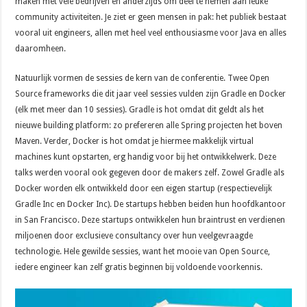
maken met vele bedrijven en anderzijds om deel te nemen aan leuke
community activiteiten. Je ziet er geen mensen in pak: het publiek bestaat
vooral uit engineers, allen met heel veel enthousiasme voor Java en alles
daaromheen.
Natuurlijk vormen de sessies de kern van de conferentie. Twee Open
Source frameworks die dit jaar veel sessies vulden zijn Gradle en Docker
(elk met meer dan 10 sessies). Gradle is hot omdat dit geldt als het
nieuwe building platform: zo prefereren alle Spring projecten het boven
Maven. Verder, Docker is hot omdat je hiermee makkelijk virtual
machines kunt opstarten, erg handig voor bij het ontwikkelwerk. Deze
talks werden vooral ook gegeven door de makers zelf. Zowel Gradle als
Docker worden elk ontwikkeld door een eigen startup (respectievelijk
Gradle Inc en Docker Inc). De startups hebben beiden hun hoofdkantoor
in San Francisco. Deze startups ontwikkelen hun braintrust en verdienen
miljoenen door exclusieve consultancy over hun veelgevraagde
technologie. Hele gewilde sessies, want het mooie van Open Source,
iedere engineer kan zelf gratis beginnen bij voldoende voorkennis.