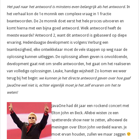
Het pad naar het antwoord is minstens even belangrijk als het antwoord
. In
het verhaal kon de 1e monnik een complexe vraag in 1 fractie
beantwoorden. De 2e monnik doet eerst het hele proces uitvoeren en
komt hierna met een bijna goed antwoord. Welk antwoord heeft de
meeste waarde? Antwoord 2, want dit antwoord is gebaseerd op diepe
ervaring. Hedendaagse development is volgens Verburg een
teambezigheid, elke ontwikkelaar moet de vele stappen op weg naar de
oplossing kunnen uitleggen. De oplossing alleen geven is onvoldoende,
development gaat niet om snelle antwoorden, het gaat om het realiseren
van volledige oplossingen. Leuke, handige wijsheid! Zo komen we weer
terug bij het begin:
we kunnen je het directe antwoord geven over hoe gaaf
JavaOne wel niet is, echter eigenlijk moet je het zelf ervaren om het te
weten!
JavaOne had dit jaar een rockend concert met
Elton John en Beck. Allebei wisten ze een
spetterende show neer te zetten, alhoewel de
meningen over Elton John verdeeld waren. Je
moet ervan houden, zullen we maar zeggen