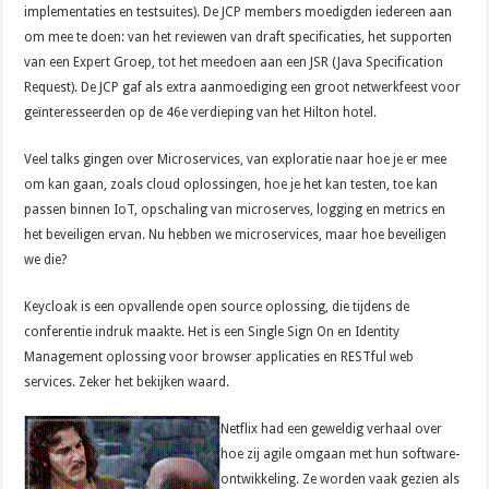
implementaties en testsuites). De JCP members moedigden iedereen aan
om mee te doen: van het reviewen van draft specificaties, het supporten
van een Expert Groep, tot het meedoen aan een JSR (Java Specification
Request). De JCP gaf als extra aanmoediging een groot netwerkfeest voor
geïnteresseerden op de 46e verdieping van het Hilton hotel.
Veel talks gingen over Microservices, van exploratie naar hoe je er mee
om kan gaan, zoals cloud oplossingen, hoe je het kan testen, toe kan
passen binnen IoT, opschaling van microserves, logging en metrics en
het beveiligen ervan. Nu hebben we microservices, maar hoe beveiligen
we die?
Keycloak is een opvallende open source oplossing, die tijdens de
conferentie indruk maakte. Het is een Single Sign On en Identity
Management oplossing voor browser applicaties en RESTful web
services. Zeker het bekijken waard.
Netflix had een geweldig verhaal over
hoe zij agile omgaan met hun software-
ontwikkeling. Ze worden vaak gezien als