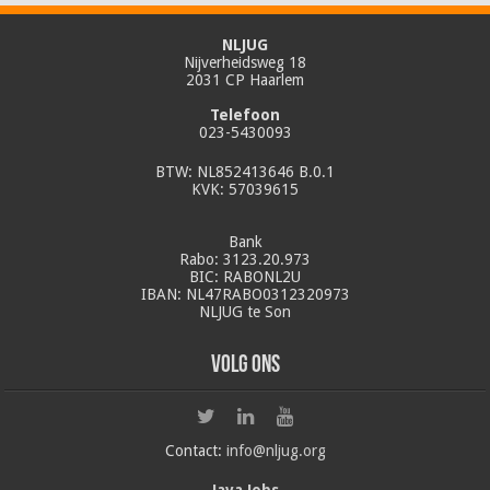
NLJUG
Nijverheidsweg 18
2031 CP Haarlem
Telefoon
023-5430093
BTW: NL852413646 B.0.1
KVK: 57039615
Bank
Rabo: 3123.20.973
BIC: RABONL2U
IBAN: NL47RABO0312320973
NLJUG te Son
Volg ons
Contact:
info@nljug.org
Java Jobs