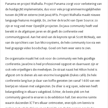
Panama en project Walhalla. Project Panama zorgt voor verbetering van
de huidige JNI implementatie, dus voor vele programmeermogelijkheden
tussen de JVM en externe (niet-Java) APIs. Project Walhalla maakt nieuwe
language features mogelijk. En, zie hier de kracht van Open Source: zo
zijn er nog veel meer OpenJDK projecten. De Java community heeft veel
bereikt in de afgelopen jaren en dit geeft de conferentie veel
communitygevoel. Aan het eind van de keynote sprak Scott McNealy, een
van de oprichters van Sun Microsystems, de hele community toe via een
heel grappige video boodschap. Goed om hem weer eens te zien.
De organisatie maakt het ook voor de community een hele gezellige
conferentie. JavaOne is heel professioneel opgezet en daarnaast zijn er
ook vele vrijwilligers die meehelpen. De straat naast het Hilton hotel is
afgezet om te dienen als een enorme loungeplek (Dukes café). De hele
conferentie lang kun je daar van koffie genieten (en vanaf 14:00 van een
biertje) en relaxen met vakgenoten. De sfeer is erg open, iedereen heeft
belangstelling in elkaars vakgebied. Echter, de beste plek om het
community gevoel te ervaren is de exhibition hall. Een enorme ruimte
waarin duizenden ICT’ers elkaar ontmoeten, enerzijds om kennis te