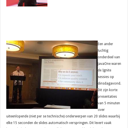
Een ander
luchtig
onderdeel van
JavaOne waren
de Ignite
sessies op
dinsdagavond.
Dit zijn korte
presentaties
van 5 minuten
over
uiteenlopende (niet per se technische) onderwerpen van 20 slides waarbij
elke 15 seconden de slides automatisch verspringen. Dit levert vaak