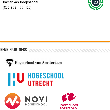
Software Architect @ Ilionx
[€60.000 - 90.000]
Kennispartners