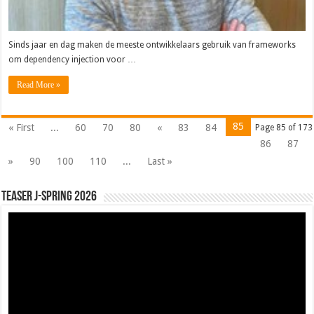
Sinds jaar en dag maken de meeste ontwikkelaars gebruik van frameworks
om dependency injection voor …
Read More »
85
« First
...
60
70
80
«
83
84
Page 85 of 173
86
87
»
90
100
110
...
Last »
Teaser J-Spring 2026