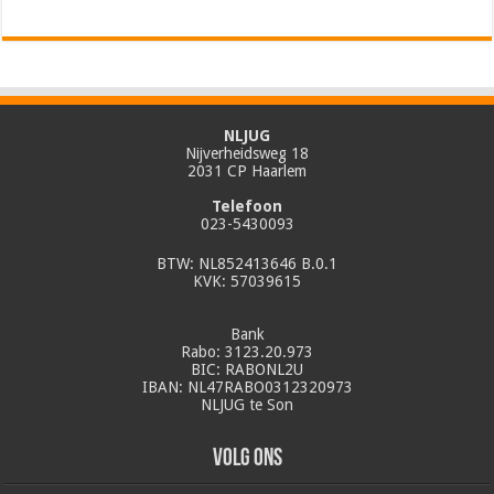
NLJUG
Nijverheidsweg 18
2031 CP Haarlem
Telefoon
023-5430093
BTW: NL852413646 B.0.1
KVK: 57039615
Bank
Rabo: 3123.20.973
BIC: RABONL2U
IBAN: NL47RABO0312320973
NLJUG te Son
Volg ons