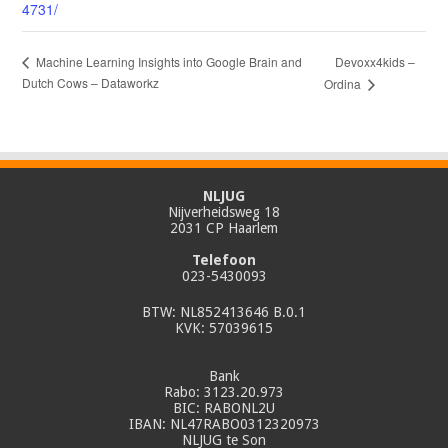
4731/
Devoxx4kids –
Machine Learning Insights into Google Brain and
Dutch Cows – Dataworkz
Ordina
NLJUG
Nijverheidsweg 18
2031 CP Haarlem
Telefoon
023-5430093
BTW: NL852413646 B.0.1
KVK: 57039615
Bank
Rabo: 3123.20.973
BIC: RABONL2U
IBAN: NL47RABO0312320973
NLJUG te Son