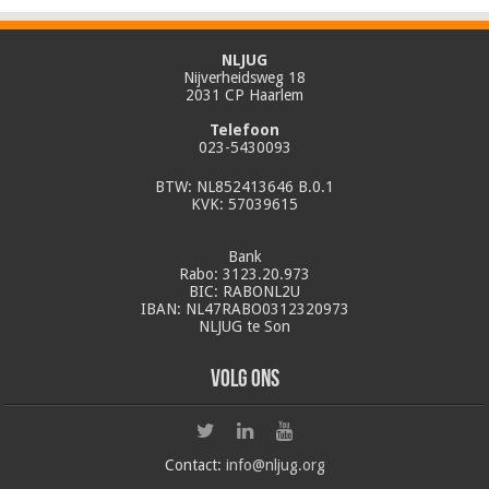
NLJUG
Nijverheidsweg 18
2031 CP Haarlem
Telefoon
023-5430093
BTW: NL852413646 B.0.1
KVK: 57039615
Bank
Rabo: 3123.20.973
BIC: RABONL2U
IBAN: NL47RABO0312320973
NLJUG te Son
Volg ons
Contact:
info@nljug.org