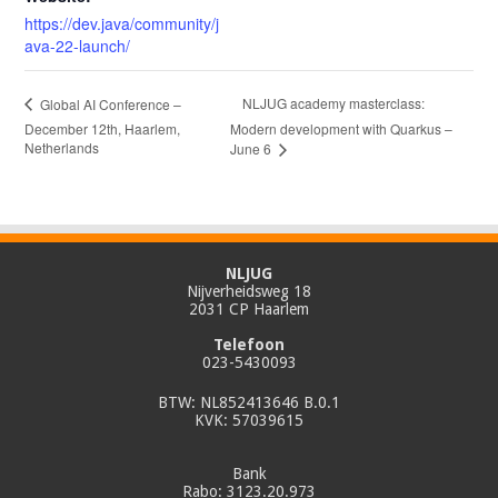
https://dev.java/community/j
ava-22-launch/
NLJUG academy masterclass:
Global AI Conference –
December 12th, Haarlem,
Modern development with Quarkus –
Netherlands
June 6
NLJUG
Nijverheidsweg 18
2031 CP Haarlem
Telefoon
023-5430093
BTW: NL852413646 B.0.1
KVK: 57039615
Bank
Rabo: 3123.20.973