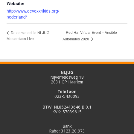
Website:
http://www.devoxx4kids.org/
nederland/
Red Hat Virtual Event – Ansible
De eerste editie NLJUG
Masterclass Live
Automates 2020
NLJUG
Nijverheidsweg 18
2031 CP Haarlem
Telefoon
023-5430093
BTW: NL852413646 B.0.1
KVK: 57039615
Bank
Rabo: 3123.20.973