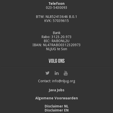
Telefoon
023-5430093
BTW: NL852413646 B.0.1
KVK: 57039615
Bank
Rabo: 3123.20.973
BIC: RABONL2U
IBAN: NL47RABO0312320973
NLJUG te Son
Volg ons
Contact:
info@nljug.org
Java Jobs
Algemene Voorwaarden
Disclaimer NL
Disclaimer EN