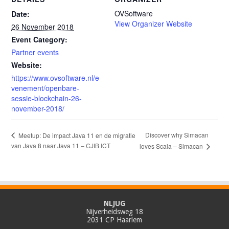
OVSoftware
Date:
View Organizer Website
26 November 2018
Event Category:
Partner events
Website:
https://www.ovsoftware.nl/e
venement/openbare-
sessie-blockchain-26-
november-2018/
Discover why Simacan
Meetup: De impact Java 11 en de migratie
van Java 8 naar Java 11 – CJIB ICT
loves Scala – Simacan
NLJUG
Nijverheidsweg 18
2031 CP Haarlem