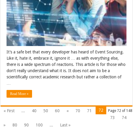
It’s a safe bet that every developer has heard of Event Sourcing.
Like it, hate it, embrace it, ignore it … as with everything else,
there is a wide spectrum of reactions. This article is for those who
don’t really understand what it is. It does not aim to be a
scientifically correct academic research but rather a collection of
…
Read More »
72
« First
...
40
50
60
«
70
71
Page 72 of 148
73
74
»
80
90
100
...
Last »