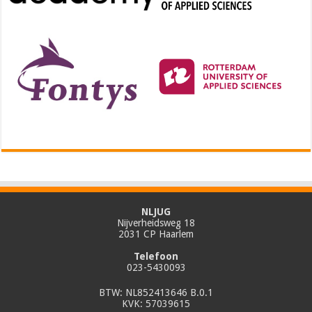
NLJUG
Nijverheidsweg 18
2031 CP Haarlem
Telefoon
023-5430093
BTW: NL852413646 B.0.1
KVK: 57039615