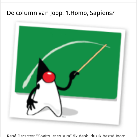
De column van Joop: 1.Homo, Sapiens?
René Decartes: “Cogito, ergo sum” (Ik denk, dus ik besta) Joop: