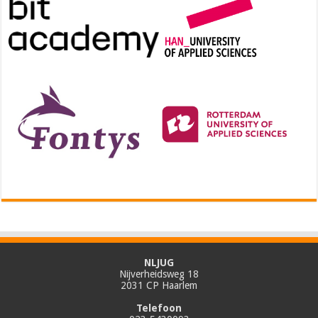
NLJUG
Nijverheidsweg 18
2031 CP Haarlem
Telefoon