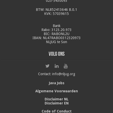
023-5430093
BTW: NL852413646 B.0.1
KVK: 57039615
Bank
Rabo: 3123.20.973
BIC: RABONL2U
IBAN: NL47RABO0312320973
NLJUG te Son
Volg ons
Contact:
info@nljug.org
Java Jobs
Algemene Voorwaarden
Disclaimer NL
Disclaimer EN
Code of Conduct