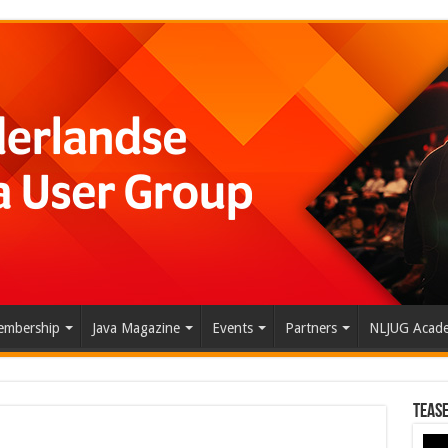
mbership
Java Magazine
Events
Partners
NLJUG Acad
Tease