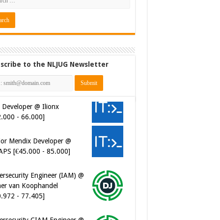
scribe to the NLJUG Newsletter
 Developer @ Ilionx
2.000 - 66.000]
ior Mendix Developer @
APS [€45.000 - 85.000]
ersecurity Engineer (IAM) @
er van Koophandel
0.972 - 77.405]
ersecurity CIAM Engineer @