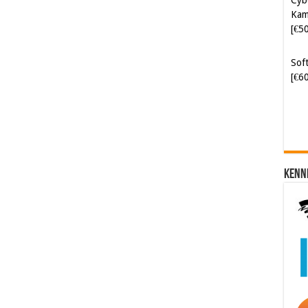
Kam
[€5
Soft
[€6
Kenn