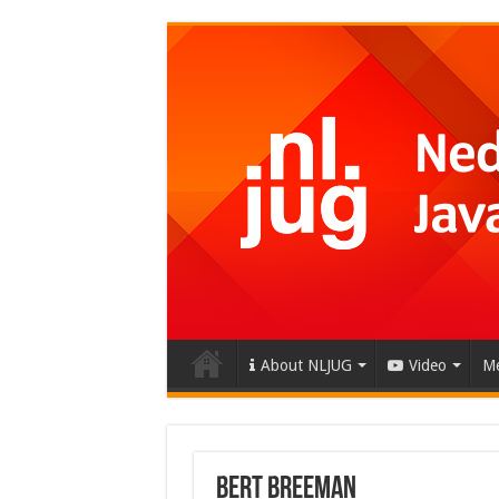
About NLJUG
Video
Me
Bert Breeman