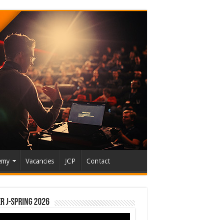
emy
Vacancies
JCP
Contact
r J-Spring 2026