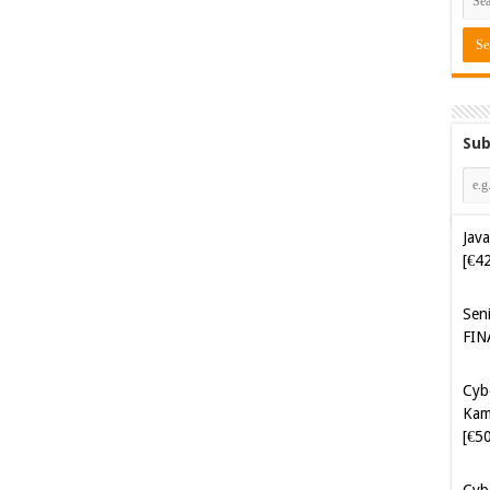
Sub
Java
[€4
Sen
FIN
Cyb
Kam
[€5
Cyb