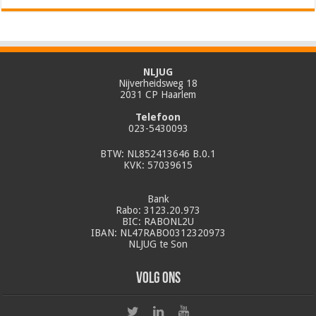
NLJUG
Nijverheidsweg 18
2031 CP Haarlem
Telefoon
023-5430093
BTW: NL852413646 B.0.1
KVK: 57039615
Bank
Rabo: 3123.20.973
BIC: RABONL2U
IBAN: NL47RABO0312320973
NLJUG te Son
Volg ons