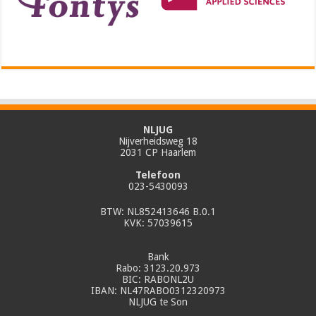
NLJUG
Nijverheidsweg 18
2031 CP Haarlem
Telefoon
023-5430093
BTW: NL852413646 B.0.1
KVK: 57039615
Bank
Rabo: 3123.20.973
BIC: RABONL2U
IBAN: NL47RABO0312320973
NLJUG te Son