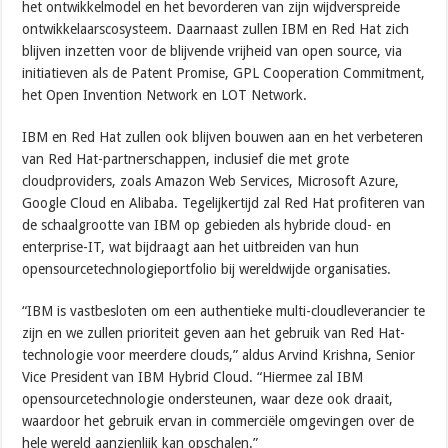
het ontwikkelmodel en het bevorderen van zijn wijdverspreide
ontwikkelaarscosysteem. Daarnaast zullen IBM en Red Hat zich
blijven inzetten voor de blijvende vrijheid van open source, via
initiatieven als de Patent Promise, GPL Cooperation Commitment,
het Open Invention Network en LOT Network.
IBM en Red Hat zullen ook blijven bouwen aan en het verbeteren
van Red Hat-partnerschappen, inclusief die met grote
cloudproviders, zoals Amazon Web Services, Microsoft Azure,
Google Cloud en Alibaba. Tegelijkertijd zal Red Hat profiteren van
de schaalgrootte van IBM op gebieden als hybride cloud- en
enterprise-IT, wat bijdraagt aan het uitbreiden van hun
opensourcetechnologieportfolio bij wereldwijde organisaties.
“IBM is vastbesloten om een ​​authentieke multi-cloudleverancier te
zijn en we zullen prioriteit geven aan het gebruik van Red Hat-
technologie voor meerdere clouds,” aldus Arvind Krishna, Senior
Vice President van IBM Hybrid Cloud. “Hiermee zal IBM
opensourcetechnologie ondersteunen, waar deze ook draait,
waardoor het gebruik ervan in commerciële omgevingen over de
hele wereld aanzienlijk kan opschalen.”