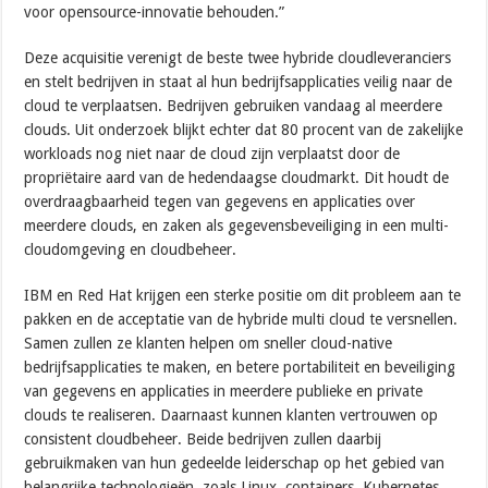
voor opensource-innovatie behouden.”
Deze acquisitie verenigt de beste twee hybride cloudleveranciers
en stelt bedrijven in staat al hun bedrijfsapplicaties veilig naar de
cloud te verplaatsen. Bedrijven gebruiken vandaag al meerdere
clouds. Uit onderzoek blijkt echter dat 80 procent van de zakelijke
workloads nog niet naar de cloud zijn verplaatst door de
propriëtaire aard van de hedendaagse cloudmarkt. Dit houdt de
overdraagbaarheid tegen van gegevens en applicaties over
meerdere clouds, en zaken als gegevensbeveiliging in een multi-
cloudomgeving en cloudbeheer.
IBM en Red Hat krijgen een sterke positie om dit probleem aan te
pakken en de acceptatie van de hybride multi cloud te versnellen.
Samen zullen ze klanten helpen om sneller cloud-native
bedrijfsapplicaties te maken, en betere portabiliteit en beveiliging
van gegevens en applicaties in meerdere publieke en private
clouds te realiseren. Daarnaast kunnen klanten vertrouwen op
consistent cloudbeheer. Beide bedrijven zullen daarbij
gebruikmaken van hun gedeelde leiderschap op het gebied van
belangrijke technologieën, zoals Linux, containers, Kubernetes,