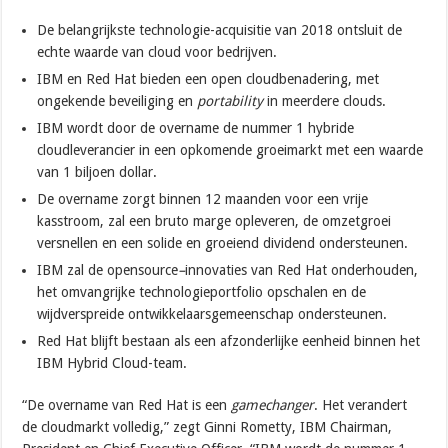
De belangrijkste technologie-acquisitie van 2018 ontsluit de
echte waarde van cloud voor bedrijven.
IBM en Red Hat bieden een open cloudbenadering, met
ongekende beveiliging en
portability
in meerdere clouds.
IBM wordt door de overname de nummer 1 hybride
cloudleverancier in een opkomende groeimarkt met een waarde
van 1 biljoen dollar.
De overname zorgt binnen 12 maanden voor een vrije
kasstroom, zal een bruto marge opleveren, de omzetgroei
versnellen en een solide en groeiend dividend ondersteunen.
IBM zal de opensource
–
innovaties van Red Hat onderhouden,
het omvangrijke technologieportfolio opschalen en de
wijdverspreide ontwikkelaarsgemeenschap ondersteunen.
Red Hat blijft bestaan als een afzonderlijke eenheid binnen het
IBM Hybrid Cloud-team.
“De overname van Red Hat is een
gamechanger
. Het verandert
de cloudmarkt volledig,” zegt Ginni Rometty, IBM Chairman,