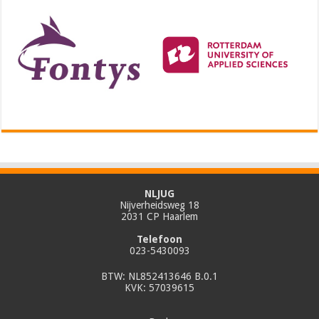
NLJUG
Nijverheidsweg 18
2031 CP Haarlem
Telefoon
023-5430093
BTW: NL852413646 B.0.1
KVK: 57039615