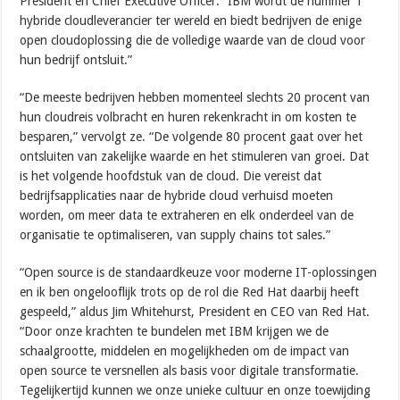
President en Chief Executive Officer. “IBM wordt de nummer 1
hybride cloudleverancier ter wereld en biedt bedrijven de enige
open cloudoplossing die de volledige waarde van de cloud voor
hun bedrijf ontsluit.”
“De meeste bedrijven hebben momenteel slechts 20 procent van
hun cloudreis volbracht en huren rekenkracht in om kosten te
besparen,” vervolgt ze. “De volgende 80 procent gaat over het
ontsluiten van zakelijke waarde en het stimuleren van groei. Dat
is het volgende hoofdstuk van de cloud. Die vereist dat
bedrijfsapplicaties naar de hybride cloud verhuisd moeten
worden, om meer data te extraheren en elk onderdeel van de
organisatie te optimaliseren, van supply chains tot sales.”
“Open source is de standaardkeuze voor moderne IT-oplossingen
en ik ben ongelooflijk trots op de rol die Red Hat daarbij heeft
gespeeld,” aldus Jim Whitehurst, President en CEO van Red Hat.
“Door onze krachten te bundelen met IBM krijgen we de
schaalgrootte, middelen en mogelijkheden om de impact van
open source te versnellen als basis voor digitale transformatie.
Tegelijkertijd kunnen we onze unieke cultuur en onze toewijding