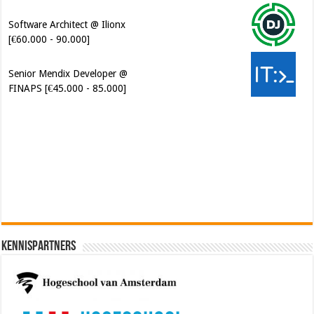
Software Architect @ Ilionx
[€60.000 - 90.000]
Senior Mendix Developer @
FINAPS [€45.000 - 85.000]
Cybersecurity Engineer (IAM) @
Kamer van Koophandel
[€50.972 - 77.405]
Kennispartners