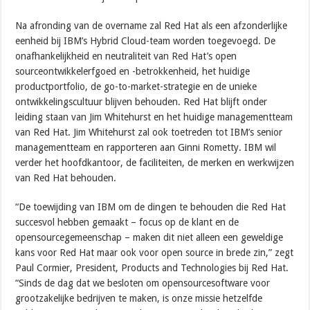
Na afronding van de overname zal Red Hat als een afzonderlijke
eenheid bij IBM’s Hybrid Cloud-team worden toegevoegd. De
onafhankelijkheid en neutraliteit van Red Hat’s open
sourceontwikkelerfgoed en -betrokkenheid, het huidige
productportfolio, de go-to-market-strategie en de unieke
ontwikkelingscultuur blijven behouden. Red Hat blijft onder
leiding staan van Jim Whitehurst en het huidige managementteam
van Red Hat. Jim Whitehurst zal ook toetreden tot IBM’s senior
managementteam en rapporteren aan Ginni Rometty. IBM wil
verder het hoofdkantoor, de faciliteiten, de merken en werkwijzen
van Red Hat behouden.
“De toewijding van IBM om de dingen te behouden die Red Hat
succesvol hebben gemaakt – focus op de klant en de
opensourcegemeenschap – maken dit niet alleen een geweldige
kans voor Red Hat maar ook voor open source in brede zin,” zegt
Paul Cormier, President, Products and Technologies bij Red Hat.
“Sinds de dag dat we besloten om opensourcesoftware voor
grootzakelijke bedrijven te maken, is onze missie hetzelfde