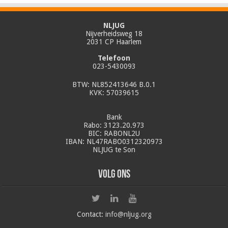
NLJUG
Nijverheidsweg 18
2031 CP Haarlem
Telefoon
023-5430093
BTW: NL852413646 B.0.1
KVK: 57039615
Bank
Rabo: 3123.20.973
BIC: RABONL2U
IBAN: NL47RABO0312320973
NLJUG te Son
Volg ons
Contact:
info@nljug.org