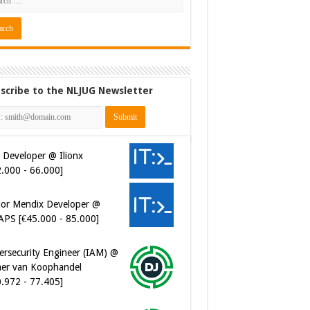
scribe to the NLJUG Newsletter
 Developer @ Ilionx
2.000 - 66.000]
ior Mendix Developer @
APS [€45.000 - 85.000]
ersecurity Engineer (IAM) @
er van Koophandel
0.972 - 77.405]
ersecurity CIAM Engineer @