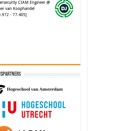
er van Koophandel
0.972 - 77.405]
ware Architect @ Ilionx
0.000 - 90.000]
ispartners