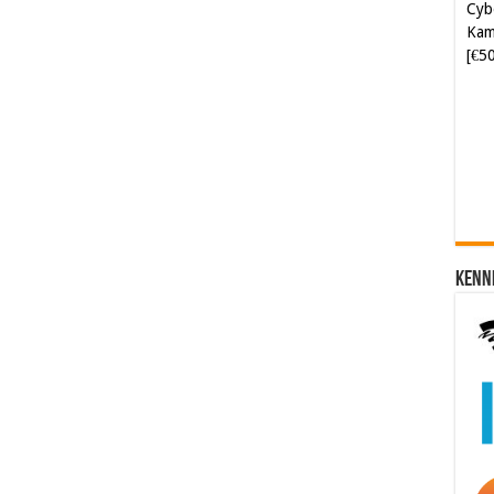
Kam
[€5
Soft
[€6
Kenn