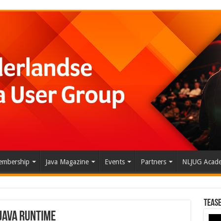
mbership
Java Magazine
Events
Partners
NLJUG Acad
Tease
 Java runtime