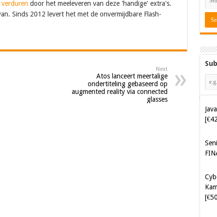
e verduren
door het meeleveren van deze 'handige' extra's.
an. Sinds 2012 levert het met de onvermijdbare Flash-
Sub
Next
Atos lanceert meertalige
ondertiteling gebaseerd op
augmented reality via connected
glasses
Java
[€4
Sen
FIN
Cyb
Kam
[€5
Cyb