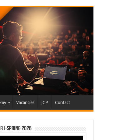
emy
Vacancies
JCP
Contact
r J-Spring 2026