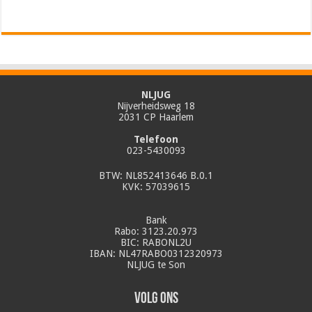
NLJUG
Nijverheidsweg 18
2031 CP Haarlem
Telefoon
023-5430093
BTW: NL852413646 B.0.1
KVK: 57039615
Bank
Rabo: 3123.20.973
BIC: RABONL2U
IBAN: NL47RABO0312320973
NLJUG te Son
Volg ons