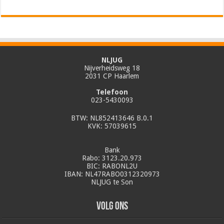
NLJUG
Nijverheidsweg 18
2031 CP Haarlem
Telefoon
023-5430093
BTW: NL852413646 B.0.1
KVK: 57039615
Bank
Rabo: 3123.20.973
BIC: RABONL2U
IBAN: NL47RABO0312320973
NLJUG te Son
Volg ons