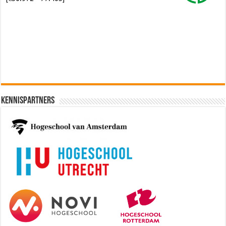
Software Architect @ Ilionx
[€60.000 - 90.000]
Kennispartners