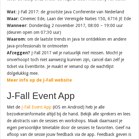
Wat
: J-Fall 2017: de grootste Java Conferentie van Nederland
Waar
: Cinemec Ede, Laan der Verenigde Naties 150, 6716 JE Ede
Wanneer
: Donderdag 2 november 2017, 08:00 – 19:00 uur
(deuren open om 07:30 uur)
Waarom
: om de laatste trends in Java te ontdekken en andere
Java-professionals te ontmoeten
Afzeggen?
J-Fall 2017 wil je natuurlijk niet missen. Mocht je
onverhoopt toch niet aanwezig kunnen zijn, cancel dan zelf je
ticket via Eventbrite. Je maakt er iemand op de wachtlijst
dolgelukkig mee.
Meer info op de J-Fall website
J-Fall Event App
Met de
J-Fall Event App
(iOS en Android) heb je alle
bezoekersinformatie altijd bij de hand. Bekijk alle sprekers en lees
de abstracts van de sessies en workshops. Maak daarnaast je
eigen persoonlijke timetable door de sessies te favoriten. Geef na
afloop van de sessie jouw feedback via de app. Feedback geven is