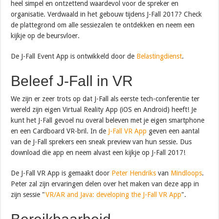
heel simpel en ontzettend waardevol voor de spreker en
organisatie. Verdwaald in het gebouw tijdens J-Fall 2017? Check
de plattegrond om alle sessiezalen te ontdekken en neem een
kijkje op de beursvloer.
De J-Fall Event App is ontwikkeld door de
Belastingdienst
.
Beleef J-Fall in VR
We zijn er zeer trots op dat J-Fall als eerste tech-conferentie ter
wereld zijn eigen Virtual Reality App (iOS en Android) heeft! Je
kunt het J-Fall gevoel nu overal beleven met je eigen smartphone
en een Cardboard VR-bril. In de
J-Fall VR App
geven een aantal
van de J-Fall sprekers een sneak preview van hun sessie. Dus
download die app en neem alvast een kijkje op J-Fall 2017!
De J-Fall VR App is gemaakt door
Peter Hendriks
van
Mindloops
.
Peter zal zijn ervaringen delen over het maken van deze app in
zijn sessie "
VR/AR and Java: developing the J-Fall VR App
".