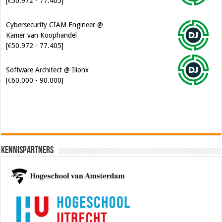
[€50.972 - 77.405]
Cybersecurity CIAM Engineer @
Kamer van Koophandel
[€50.972 - 77.405]
Software Architect @ Ilionx
[€60.000 - 90.000]
Kennispartners