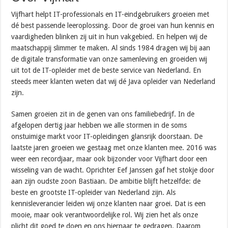
Vijfhart helpt IT-professionals en IT-eindgebruikers groeien met
dé best passende leeroplossing. Door de groei van hun kennis en
vaardigheden blinken zij uit in hun vakgebied. En helpen wij de
maatschappij slimmer te maken. Al sinds 1984 dragen wij bij aan
de digitale transformatie van onze samenleving en groeiden wij
uit tot de IT-opleider met de beste service van Nederland. En
steeds meer klanten weten dat wij dé Java opleider van Nederland
zijn.
Samen groeien zit in de genen van ons familiebedrijf. In de
afgelopen dertig jaar hebben we alle stormen in de soms
onstuimige markt voor IT-opleidingen glansrijk doorstaan. De
laatste jaren groeien we gestaag met onze klanten mee. 2016 was
weer een recordjaar, maar ook bijzonder voor Vijfhart door een
wisseling van de wacht. Oprichter Eef Janssen gaf het stokje door
aan zijn oudste zoon Bastiaan. De ambitie blijft hetzelfde: de
beste en grootste IT-opleider van Nederland zijn. Als
kennisleverancier leiden wij onze klanten naar groei. Dat is een
mooie, maar ook verantwoordelijke rol. Wij zien het als onze
plicht dit goed te doen en ons hiernaar te gedragen. Daarom