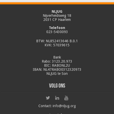
NLJUG
Nijverheidsweg 18
2031 CP Haarlem
Telefoon
023-5430093
BTW: NL852413646 B.0.1
KVK: 57039615
Bank
Rabo: 3123.20.973
BIC: RABONL2U
IBAN: NL47RABO0312320973
NLJUG te Son
Volg ons
Contact:
info@nljug.org