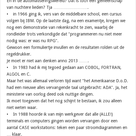
En in de automatiseringswereld? Dat is toch een gemeenschap
van nuchtere lieden? Tja …………………….
• in 1966 ging ik, vers van de middelbare school, een cursus
volgen bij IBM. Op de laatste dag, na een examentje, kregen we
nog een demonstratie van rekenkracht te zien, waarbij de
rondleider trots verkondigde dat "programmeren nu niet meer
nodig was: er was nu RPG".
Gewoon een formuliertje invullen en de resultaten rolden uit de
regeldrukker.
Je moet er niet aan denken anno 2013 …….
• In 1983 had ik mij tegoed gedaan aan COBOL, FORTRAN,
ALGOL en C.
Maar het was allemaal verloren tijd want "het Amerikaanse D.o.D.
had een nieuwe alles vervangende taal uitgebracht: ADA". Ja, het
ministerie van oorlog deed ook nuttige dingen.
Ik moet toegeven dat het nog schijnt te bestaan, ik zou alleen
niet weten waar.
• In 1988 hoorde ik van mijn werkgever dat alle (ALLE!)
terminals en computers gingen worden vervangen door een
aantal CASE workstations: teken een paar stroomdiagrammen en
… klaar.