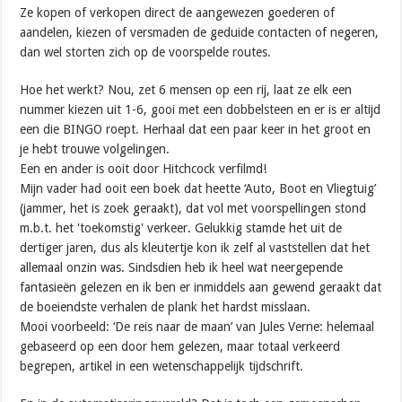
Ze kopen of verkopen direct de aangewezen goederen of
aandelen, kiezen of versmaden de geduide contacten of negeren,
dan wel storten zich op de voorspelde routes.
Hoe het werkt? Nou, zet 6 mensen op een rij, laat ze elk een
nummer kiezen uit 1-6, gooi met een dobbelsteen en er is er altijd
een die BINGO roept. Herhaal dat een paar keer in het groot en
je hebt trouwe volgelingen.
Een en ander is ooit door Hitchcock verfilmd!
Mijn vader had ooit een boek dat heette ‘Auto, Boot en Vliegtuig’
(jammer, het is zoek geraakt), dat vol met voorspellingen stond
m.b.t. het 'toekomstig' verkeer. Gelukkig stamde het uit de
dertiger jaren, dus als kleutertje kon ik zelf al vaststellen dat het
allemaal onzin was. Sindsdien heb ik heel wat neergepende
fantasieën gelezen en ik ben er inmiddels aan gewend geraakt dat
de boeiendste verhalen de plank het hardst misslaan.
Mooi voorbeeld: ‘De reis naar de maan’ van Jules Verne: helemaal
gebaseerd op een door hem gelezen, maar totaal verkeerd
begrepen, artikel in een wetenschappelijk tijdschrift.