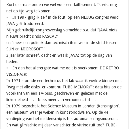
Kort daarna stonden we wel voor een faillissement. Ik wist nog
net op tijd weg te komen …
• In 1997 ging ik zelf in de fout: op een NLUUG congres werd
JAVA geïntroduceerd.
Mijn gebruikelijk congresverslag vermeldde o.a. dat "JAVA niets
nieuws bracht sinds PASCAL"
en "meer een politiek dan technisch item was in de strijd tussen
SUN en MICROSOFT".
3 jaar later schreef, dacht en was ik JAVA; tot op de dag van
heden.
• En dan het allerergste wat me ooit is overkomen: DE RETRO-
VISIONAIR:
In 1971 stormde een technicus het lab waar ik werkte binnen met
"weg met alle disks, er komt nu TUBE-MEMORY": data bits op de
voorkant van een TV-buis, geschreven en gelezen met de
lichtsnelheid …. Niets meer van vernomen, tot ….
In 1979 bezocht ik het Science Museum in Londen (Kensington),
een museum waar je weken in kunt ronddwalen. Op de 4e
verdieping van het middenschip is het automatiseringsmuseum.
En wat glimlachte mij daar vanachter de vitrine ruit toe? TUBE-